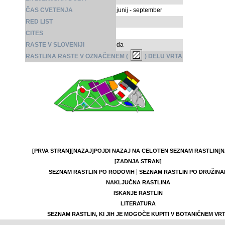
ČAS CVETENJA
junij - september
RED LIST
CITES
RASTE V SLOVENIJI
da
RASTLINA RASTE V OZNAČENEM (
) DELU VRTA
[PRVA STRAN]
[NAZAJ]
POJDI NAZAJ NA CELOTEN SEZNAM RASTLIN
[N
[ZADNJA STRAN]
|
SEZNAM RASTLIN PO RODOVIH
SEZNAM RASTLIN PO DRUŽINA
NAKLJUČNA RASTLINA
ISKANJE RASTLIN
LITERATURA
SEZNAM RASTLIN, KI JIH JE MOGOČE KUPITI V BOTANIČNEM VR