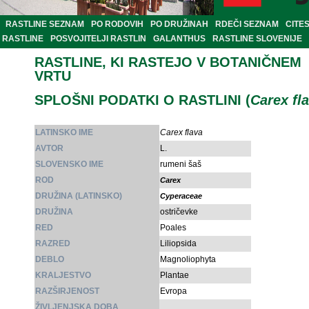
RASTLINE SEZNAM
PO RODOVIH
PO DRUŽINAH
RDEČI SEZNAM
CITE
RASTLINE
POSVOJITELJI RASTLIN
GALANTHUS
RASTLINE SLOVENIJE
RASTLINE, KI RASTEJO V BOTANIČNEM
VRTU
SPLOŠNI PODATKI O RASTLINI (
Carex fl
LATINSKO IME
Carex flava
AVTOR
L.
SLOVENSKO IME
rumeni šaš
ROD
Carex
DRUŽINA (LATINSKO)
Cyperaceae
DRUŽINA
ostričevke
RED
Poales
RAZRED
Liliopsida
DEBLO
Magnoliophyta
KRALJESTVO
Plantae
RAZŠIRJENOST
Evropa
ŽIVLJENJSKA DOBA