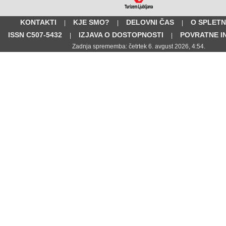
KONTAKTI
KJE SMO?
DELOVNI ČAS
O SPLETN
|
|
|
ISSN C507-5432
IZJAVA O DOSTOPNOSTI
POVRATNE I
|
|
Zadnja sprememba: četrtek 6. avgust 2026, 4:54.