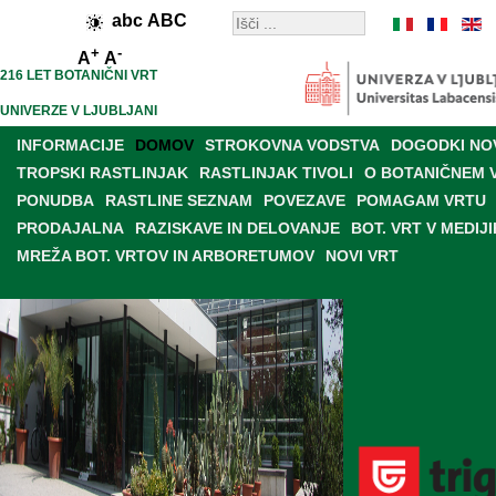
abc
ABC
+
-
A
A
216 LET BOTANIČNI VRT
UNIVERZE V LJUBLJANI
INFORMACIJE
DOMOV
STROKOVNA VODSTVA
DOGODKI NO
TROPSKI RASTLINJAK
RASTLINJAK TIVOLI
O BOTANIČNEM 
PONUDBA
RASTLINE SEZNAM
POVEZAVE
POMAGAM VRTU
PRODAJALNA
RAZISKAVE IN DELOVANJE
BOT. VRT V MEDIJI
MREŽA BOT. VRTOV IN ARBORETUMOV
NOVI VRT