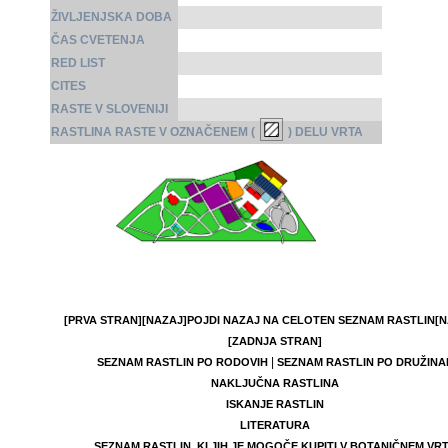
ŽIVLJENJSKA DOBA
ČAS CVETENJA
RED LIST
CITES
RASTE V SLOVENIJI
RASTLINA RASTE V OZNAČENEM (
) DELU VRTA
[PRVA STRAN]
[NAZAJ]
POJDI NAZAJ NA CELOTEN SEZNAM RASTLIN
[N
[ZADNJA STRAN]
|
SEZNAM RASTLIN PO RODOVIH
SEZNAM RASTLIN PO DRUŽINA
NAKLJUČNA RASTLINA
ISKANJE RASTLIN
LITERATURA
SEZNAM RASTLIN, KI JIH JE MOGOČE KUPITI V BOTANIČNEM VR