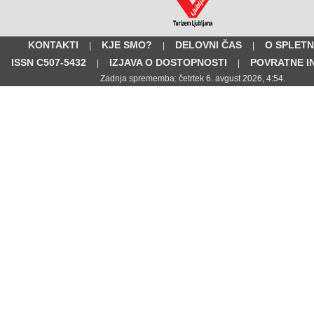
KONTAKTI
KJE SMO?
DELOVNI ČAS
O SPLETN
|
|
|
ISSN C507-5432
IZJAVA O DOSTOPNOSTI
POVRATNE I
|
|
Zadnja sprememba: četrtek 6. avgust 2026, 4:54.