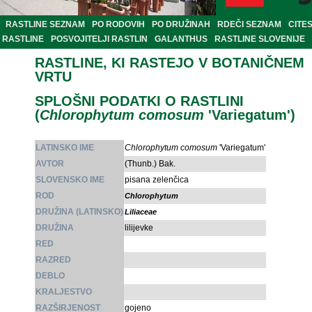
RASTLINE SEZNAM
PO RODOVIH
PO DRUŽINAH
RDEČI SEZNAM
CITE
RASTLINE
POSVOJITELJI RASTLIN
GALANTHUS
RASTLINE SLOVENIJE
RASTLINE, KI RASTEJO V BOTANIČNEM
VRTU
SPLOŠNI PODATKI O RASTLINI
(
Chlorophytum comosum
'Variegatum')
LATINSKO IME
Chlorophytum comosum
'Variegatum'
AVTOR
(Thunb.) Bak.
SLOVENSKO IME
pisana zelenčica
ROD
Chlorophytum
DRUŽINA (LATINSKO)
Liliaceae
DRUŽINA
lilijevke
RED
RAZRED
DEBLO
KRALJESTVO
RAZŠIRJENOST
gojeno