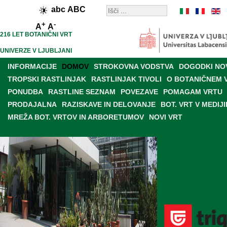
abc
ABC
+
-
A
A
216 LET BOTANIČNI VRT
UNIVERZE V LJUBLJANI
INFORMACIJE
DOMOV
STROKOVNA VODSTVA
DOGODKI NO
TROPSKI RASTLINJAK
RASTLINJAK TIVOLI
O BOTANIČNEM 
PONUDBA
RASTLINE SEZNAM
POVEZAVE
POMAGAM VRTU
PRODAJALNA
RAZISKAVE IN DELOVANJE
BOT. VRT V MEDIJI
MREŽA BOT. VRTOV IN ARBORETUMOV
NOVI VRT