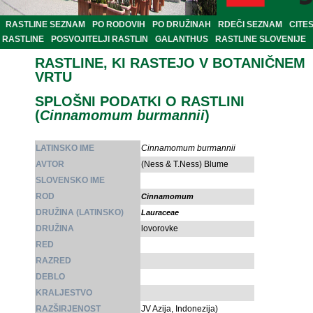
RASTLINE SEZNAM
PO RODOVIH
PO DRUŽINAH
RDEČI SEZNAM
CITE
RASTLINE
POSVOJITELJI RASTLIN
GALANTHUS
RASTLINE SLOVENIJE
RASTLINE, KI RASTEJO V BOTANIČNEM
VRTU
SPLOŠNI PODATKI O RASTLINI
(
Cinnamomum burmannii
)
LATINSKO IME
Cinnamomum burmannii
AVTOR
(Ness & T.Ness) Blume
SLOVENSKO IME
ROD
Cinnamomum
DRUŽINA (LATINSKO)
Lauraceae
DRUŽINA
lovorovke
RED
RAZRED
DEBLO
KRALJESTVO
RAZŠIRJENOST
JV Azija, Indonezija)