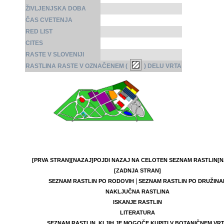
ŽIVLJENJSKA DOBA
ČAS CVETENJA
RED LIST
CITES
RASTE V SLOVENIJI
RASTLINA RASTE V OZNAČENEM (
) DELU VRTA
[PRVA STRAN]
[NAZAJ]
POJDI NAZAJ NA CELOTEN SEZNAM RASTLIN
[N
[ZADNJA STRAN]
|
SEZNAM RASTLIN PO RODOVIH
SEZNAM RASTLIN PO DRUŽINA
NAKLJUČNA RASTLINA
ISKANJE RASTLIN
LITERATURA
SEZNAM RASTLIN, KI JIH JE MOGOČE KUPITI V BOTANIČNEM VR