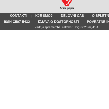
KONTAKTI
KJE SMO?
DELOVNI ČAS
O SPLETN
|
|
|
ISSN C507-5432
IZJAVA O DOSTOPNOSTI
POVRATNE I
|
|
Zadnja sprememba: četrtek 6. avgust 2026, 4:54.