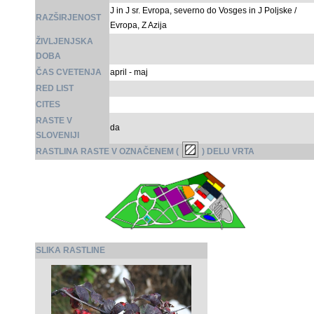
J in J sr. Evropa, severno do Vosges in J Poljske /
RAZŠIRJENOST
Evropa, Z Azija
ŽIVLJENJSKA
DOBA
ČAS CVETENJA
april - maj
RED LIST
CITES
RASTE V
da
SLOVENIJI
RASTLINA RASTE V OZNAČENEM (
) DELU VRTA
SLIKA RASTLINE