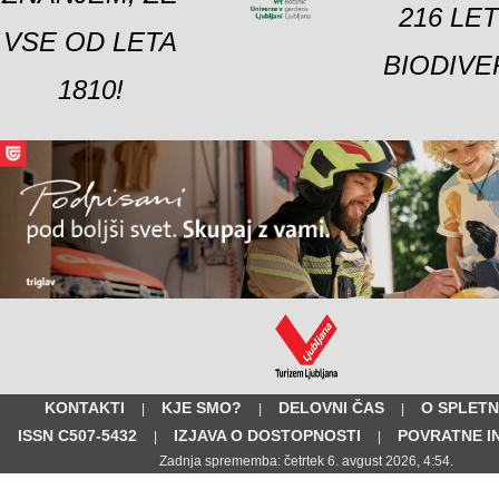
216 LE
VSE OD LETA
BIODIVE
1810!
KONTAKTI
KJE SMO?
DELOVNI ČAS
O SPLETN
|
|
|
ISSN C507-5432
IZJAVA O DOSTOPNOSTI
POVRATNE I
|
|
Zadnja sprememba: četrtek 6. avgust 2026, 4:54.