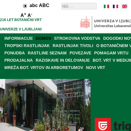
abc
ABC
+
-
A
A
216 LET BOTANIČNI VRT
UNIVERZE V LJUBLJANI
INFORMACIJE
DOMOV
STROKOVNA VODSTVA
DOGODKI NO
TROPSKI RASTLINJAK
RASTLINJAK TIVOLI
O BOTANIČNEM 
PONUDBA
RASTLINE SEZNAM
POVEZAVE
POMAGAM VRTU
PRODAJALNA
RAZISKAVE IN DELOVANJE
BOT. VRT V MEDIJI
MREŽA BOT. VRTOV IN ARBORETUMOV
NOVI VRT