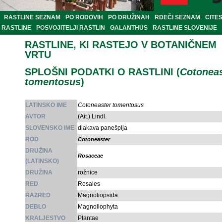
RASTLINE SEZNAM
PO RODOVIH
PO DRUŽINAH
RDEČI SEZNAM
CITE
RASTLINE
POSVOJITELJI RASTLIN
GALANTHUS
RASTLINE SLOVENIJE
RASTLINE, KI RASTEJO V BOTANIČNEM
VRTU
SPLOŠNI PODATKI O RASTLINI (
Cotoneas
tomentosus
)
LATINSKO IME
Cotoneaster tomentosus
AVTOR
(Ait.) Lindl.
SLOVENSKO IME
dlakava panešplja
ROD
Cotoneaster
DRUŽINA
Rosaceae
(LATINSKO)
DRUŽINA
rožnice
RED
Rosales
RAZRED
Magnoliopsida
DEBLO
Magnoliophyta
KRALJESTVO
Plantae