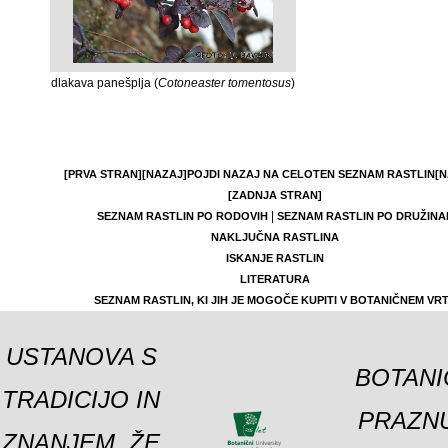
dlakava panešplja (
Cotoneaster tomentosus
)
[PRVA STRAN]
[NAZAJ]
POJDI NAZAJ NA CELOTEN SEZNAM RASTLIN
[N
[ZADNJA STRAN]
|
SEZNAM RASTLIN PO RODOVIH
SEZNAM RASTLIN PO DRUŽINA
NAKLJUČNA RASTLINA
ISKANJE RASTLIN
LITERATURA
SEZNAM RASTLIN, KI JIH JE MOGOČE KUPITI V BOTANIČNEM VR
USTANOVA S
BOTANI
TRADICIJO IN
PRAZNU
ZNANJEM, ŽE