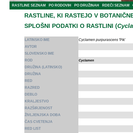
RASTLINE SEZNAM
PO RODOVIH
PO DRUŽINAH
RDEČI SEZNAM
RASTLINE, KI RASTEJO V BOTANIČN
SPLOŠNI PODATKI O RASTLINI (
Cycl
LATINSKO IME
Cyclamen purpurascens
'Pik'
AVTOR
SLOVENSKO IME
ROD
Cyclamen
DRUŽINA (LATINSKO)
DRUŽINA
RED
RAZRED
DEBLO
KRALJESTVO
RAZŠIRJENOST
ŽIVLJENJSKA DOBA
ČAS CVETENJA
RED LIST