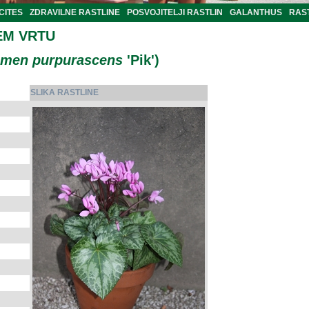
CITES
ZDRAVILNE RASTLINE
POSVOJITELJI RASTLIN
GALANTHUS
RAST
EM VRTU
amen purpurascens
'Pik')
SLIKA RASTLINE