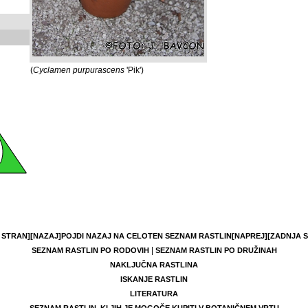
(
Cyclamen purpurascens
'Pik')
 STRAN]
[NAZAJ]
POJDI NAZAJ NA CELOTEN SEZNAM RASTLIN
[NAPREJ]
[ZADNJA 
|
SEZNAM RASTLIN PO RODOVIH
SEZNAM RASTLIN PO DRUŽINAH
NAKLJUČNA RASTLINA
ISKANJE RASTLIN
LITERATURA