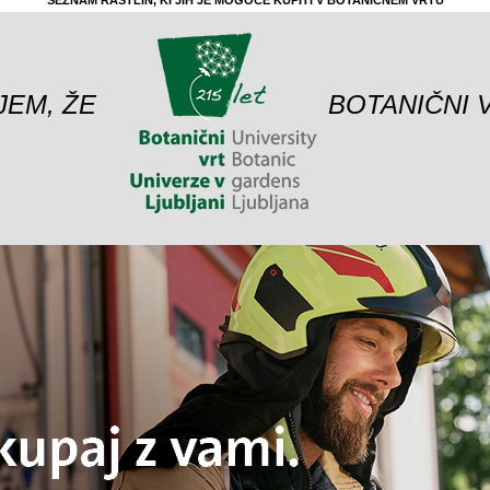
SEZNAM RASTLIN, KI JIH JE MOGOČE KUPITI V BOTANIČNEM VRTU
JEM, ŽE
BOTANIČNI 