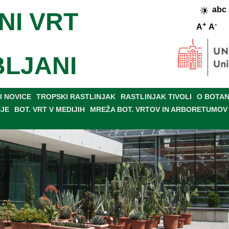
abc
NI VRT
+
-
A
A
BLJANI
 NOVICE
TROPSKI RASTLINJAK
RASTLINJAK TIVOLI
O BOTAN
NJE
BOT. VRT V MEDIJIH
MREŽA BOT. VRTOV IN ARBORETUMOV