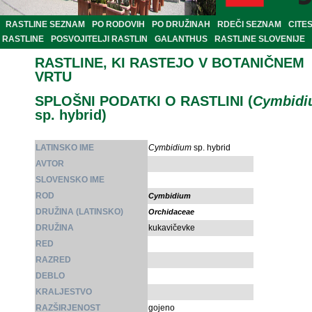
RASTLINE SEZNAM
PO RODOVIH
PO DRUŽINAH
RDEČI SEZNAM
CITE
RASTLINE
POSVOJITELJI RASTLIN
GALANTHUS
RASTLINE SLOVENIJE
RASTLINE, KI RASTEJO V BOTANIČNEM
VRTU
SPLOŠNI PODATKI O RASTLINI (
Cymbidi
sp. hybrid)
LATINSKO IME
Cymbidium
sp. hybrid
AVTOR
SLOVENSKO IME
ROD
Cymbidium
DRUŽINA (LATINSKO)
Orchidaceae
DRUŽINA
kukavičevke
RED
RAZRED
DEBLO
KRALJESTVO
RAZŠIRJENOST
gojeno