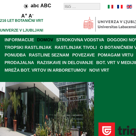
abc
ABC
+
-
A
A
216 LET BOTANIČNI VRT
UNIVERZE V LJUBLJANI
INFORMACIJE
DOMOV
STROKOVNA VODSTVA
DOGODKI NO
TROPSKI RASTLINJAK
RASTLINJAK TIVOLI
O BOTANIČNEM 
PONUDBA
RASTLINE SEZNAM
POVEZAVE
POMAGAM VRTU
PRODAJALNA
RAZISKAVE IN DELOVANJE
BOT. VRT V MEDIJI
MREŽA BOT. VRTOV IN ARBORETUMOV
NOVI VRT