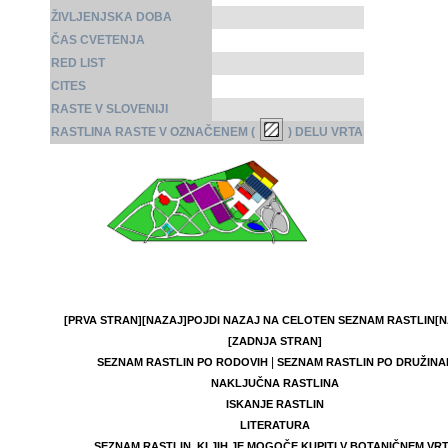
ŽIVLJENJSKA DOBA
ČAS CVETENJA
RED LIST
CITES
RASTE V SLOVENIJI
RASTLINA RASTE V OZNAČENEM (
) DELU VRTA
[PRVA STRAN]
[NAZAJ]
POJDI NAZAJ NA CELOTEN SEZNAM RASTLIN
[N
[ZADNJA STRAN]
|
SEZNAM RASTLIN PO RODOVIH
SEZNAM RASTLIN PO DRUŽINA
NAKLJUČNA RASTLINA
ISKANJE RASTLIN
LITERATURA
SEZNAM RASTLIN, KI JIH JE MOGOČE KUPITI V BOTANIČNEM VR