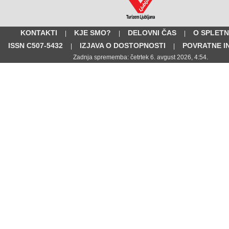
KONTAKTI
KJE SMO?
DELOVNI ČAS
O SPLETN
|
|
|
ISSN C507-5432
IZJAVA O DOSTOPNOSTI
POVRATNE I
|
|
Zadnja sprememba: četrtek 6. avgust 2026, 4:54.