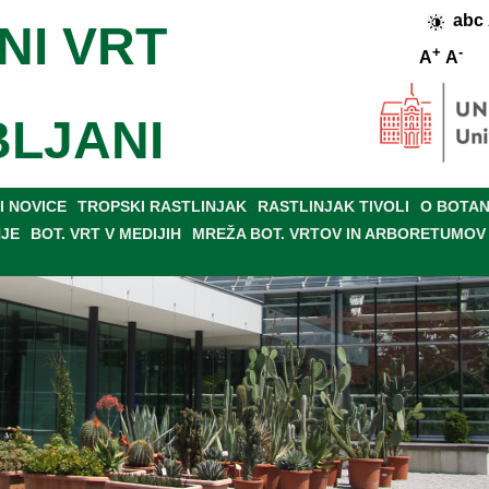
abc
NI VRT
+
-
A
A
BLJANI
 NOVICE
TROPSKI RASTLINJAK
RASTLINJAK TIVOLI
O BOTAN
NJE
BOT. VRT V MEDIJIH
MREŽA BOT. VRTOV IN ARBORETUMOV