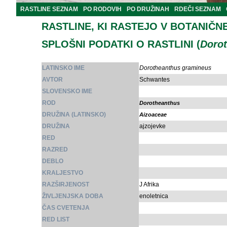
RASTLINE SEZNAM
PO RODOVIH
PO DRUŽINAH
RDEČI SEZNAM
RASTLINE, KI RASTEJO V BOTANIČN
SPLOŠNI PODATKI O RASTLINI (
Doro
LATINSKO IME
Dorotheanthus gramineus
AVTOR
Schwantes
SLOVENSKO IME
ROD
Dorotheanthus
DRUŽINA (LATINSKO)
Aizoaceae
DRUŽINA
ajzojevke
RED
RAZRED
DEBLO
KRALJESTVO
RAZŠIRJENOST
J Afrika
ŽIVLJENJSKA DOBA
enoletnica
ČAS CVETENJA
RED LIST