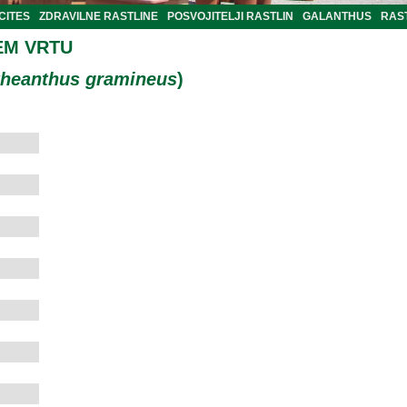
CITES
ZDRAVILNE RASTLINE
POSVOJITELJI RASTLIN
GALANTHUS
RAST
EM VRTU
theanthus gramineus
)