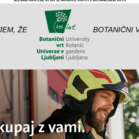
SEZNAM RASTLIN, KI JIH JE MOGOČE KUPITI V BOTANIČNEM VRTU
JEM, ŽE
BOTANIČNI 