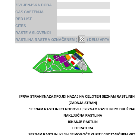
ŽIVLJENJSKA DOBA
ČAS CVETENJA
RED LIST
CITES
RASTE V SLOVENIJI
RASTLINA RASTE V OZNAČENEM (
) DELU VRTA
[PRVA STRAN]
[NAZAJ]
POJDI NAZAJ NA CELOTEN SEZNAM RASTLIN
[N
[ZADNJA STRAN]
|
SEZNAM RASTLIN PO RODOVIH
SEZNAM RASTLIN PO DRUŽINA
NAKLJUČNA RASTLINA
ISKANJE RASTLIN
LITERATURA
SEZNAM RASTLIN, KI JIH JE MOGOČE KUPITI V BOTANIČNEM VR