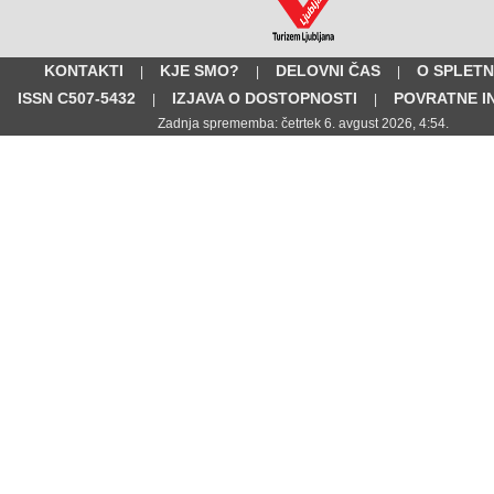
KONTAKTI
KJE SMO?
DELOVNI ČAS
O SPLETN
|
|
|
ISSN C507-5432
IZJAVA O DOSTOPNOSTI
POVRATNE I
|
|
Zadnja sprememba: četrtek 6. avgust 2026, 4:54.