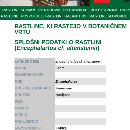
RASTLINE SEZNAM
PO RODOVIH
PO DRUŽINAH
RDEČI SEZNAM
CITE
RASTLINE
POSVOJITELJI RASTLIN
GALANTHUS
RASTLINE SLOVENIJE
RASTLINE, KI RASTEJO V BOTANIČNEM
VRTU
SPLOŠNI PODATKI O RASTLINI
(
Encephalartos cf. altensteinii
)
LATINSKO IME
Encephalartos cf. altensteinii
AVTOR
Lehm.
SLOVENSKO IME
ROD
Encephalartos
DRUŽINA (LATINSKO)
Zamiaceae
DRUŽINA
zamijevke
RED
RAZRED
DEBLO
KRALJESTVO
RAZŠIRJENOST
J Afrika