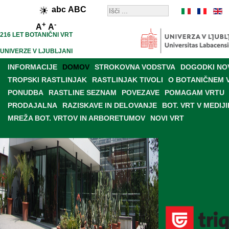
abc
ABC
+
-
A
A
216 LET BOTANIČNI VRT
UNIVERZE V LJUBLJANI
INFORMACIJE
DOMOV
STROKOVNA VODSTVA
DOGODKI NO
TROPSKI RASTLINJAK
RASTLINJAK TIVOLI
O BOTANIČNEM 
PONUDBA
RASTLINE SEZNAM
POVEZAVE
POMAGAM VRTU
PRODAJALNA
RAZISKAVE IN DELOVANJE
BOT. VRT V MEDIJI
MREŽA BOT. VRTOV IN ARBORETUMOV
NOVI VRT