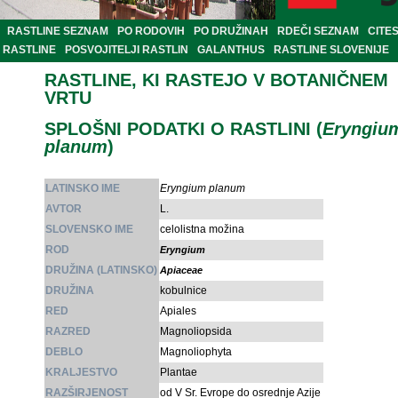
RASTLINE SEZNAM
PO RODOVIH
PO DRUŽINAH
RDEČI SEZNAM
CITE
RASTLINE
POSVOJITELJI RASTLIN
GALANTHUS
RASTLINE SLOVENIJE
RASTLINE, KI RASTEJO V BOTANIČNEM
VRTU
SPLOŠNI PODATKI O RASTLINI (
Eryngiu
planum
)
LATINSKO IME
Eryngium planum
AVTOR
L.
SLOVENSKO IME
celolistna možina
ROD
Eryngium
DRUŽINA (LATINSKO)
Apiaceae
DRUŽINA
kobulnice
RED
Apiales
RAZRED
Magnoliopsida
DEBLO
Magnoliophyta
KRALJESTVO
Plantae
RAZŠIRJENOST
od V Sr. Evrope do osrednje Azije