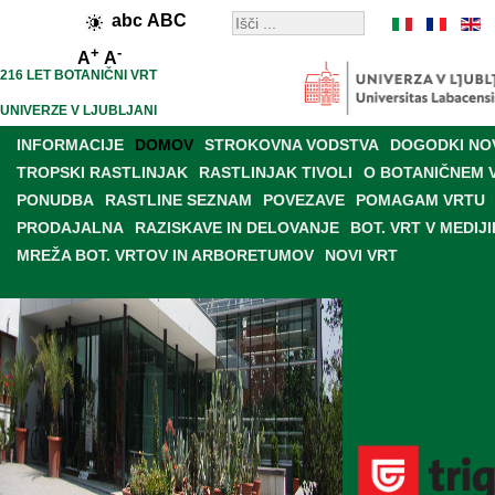
abc
ABC
+
-
A
A
216 LET BOTANIČNI VRT
UNIVERZE V LJUBLJANI
INFORMACIJE
DOMOV
STROKOVNA VODSTVA
DOGODKI NO
TROPSKI RASTLINJAK
RASTLINJAK TIVOLI
O BOTANIČNEM 
PONUDBA
RASTLINE SEZNAM
POVEZAVE
POMAGAM VRTU
PRODAJALNA
RAZISKAVE IN DELOVANJE
BOT. VRT V MEDIJI
MREŽA BOT. VRTOV IN ARBORETUMOV
NOVI VRT