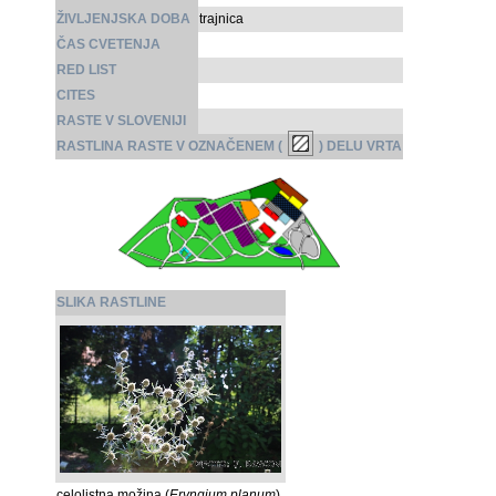
ŽIVLJENJSKA DOBA
trajnica
ČAS CVETENJA
RED LIST
CITES
RASTE V SLOVENIJI
RASTLINA RASTE V OZNAČENEM (
) DELU VRTA
SLIKA RASTLINE
celolistna možina (
Eryngium planum
)