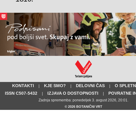
KONTAKTI
KJE SMO?
DELOVNI ČAS
O SPLETN
|
|
|
ISSN C507-5432
IZJAVA O DOSTOPNOSTI
POVRATNE I
|
|
Zadnja sprememba: ponedeljek 3. avgust 2026, 20:01.
© 2026 BOTANIČNI VRT