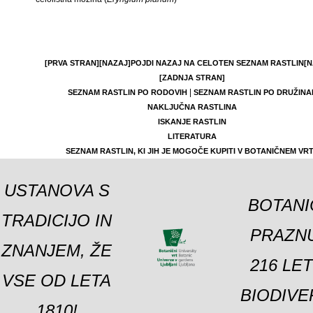
[PRVA STRAN]
[NAZAJ]
POJDI NAZAJ NA CELOTEN SEZNAM RASTLIN
[N
[ZADNJA STRAN]
|
SEZNAM RASTLIN PO RODOVIH
SEZNAM RASTLIN PO DRUŽINA
NAKLJUČNA RASTLINA
ISKANJE RASTLIN
LITERATURA
SEZNAM RASTLIN, KI JIH JE MOGOČE KUPITI V BOTANIČNEM VR
USTANOVA S
BOTANI
TRADICIJO IN
PRAZNU
ZNANJEM, ŽE
216 LE
VSE OD LETA
BIODIVE
1810!