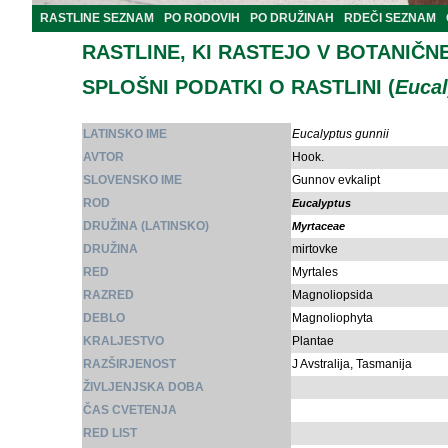
RASTLINE SEZNAM
PO RODOVIH
PO DRUŽINAH
RDEČI SEZNAM
RASTLINE, KI RASTEJO V BOTANIČN
SPLOŠNI PODATKI O RASTLINI (
Eucal
LATINSKO IME
Eucalyptus gunnii
AVTOR
Hook.
SLOVENSKO IME
Gunnov evkalipt
ROD
Eucalyptus
DRUŽINA (LATINSKO)
Myrtaceae
DRUŽINA
mirtovke
RED
Myrtales
RAZRED
Magnoliopsida
DEBLO
Magnoliophyta
KRALJESTVO
Plantae
RAZŠIRJENOST
J Avstralija, Tasmanija
ŽIVLJENJSKA DOBA
ČAS CVETENJA
RED LIST