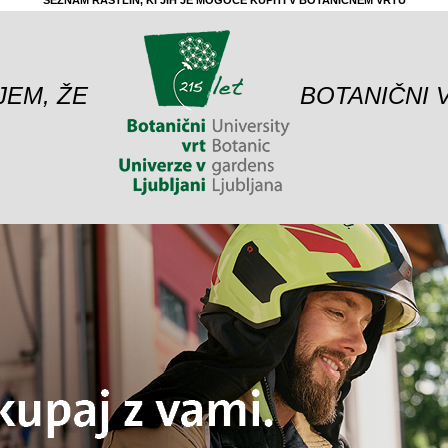
SEZNAM RASTLIN, KI JIH JE MOGOČE KUPITI V BOTANIČNEM VRTU
JEM, ŽE
BOTANIČNI 