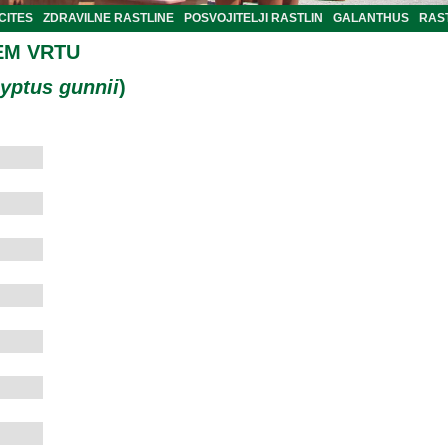
CITES
ZDRAVILNE RASTLINE
POSVOJITELJI RASTLIN
GALANTHUS
RAST
EM VRTU
yptus gunnii
)