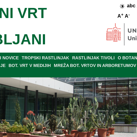
abc
NI VRT
+
-
A
A
BLJANI
 NOVICE
TROPSKI RASTLINJAK
RASTLINJAK TIVOLI
O BOTAN
NJE
BOT. VRT V MEDIJIH
MREŽA BOT. VRTOV IN ARBORETUMOV