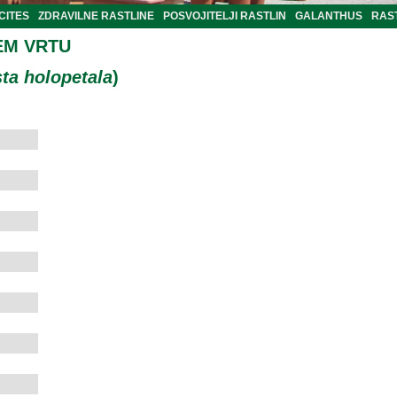
CITES
ZDRAVILNE RASTLINE
POSVOJITELJI RASTLIN
GALANTHUS
RAST
EM VRTU
ta holopetala
)