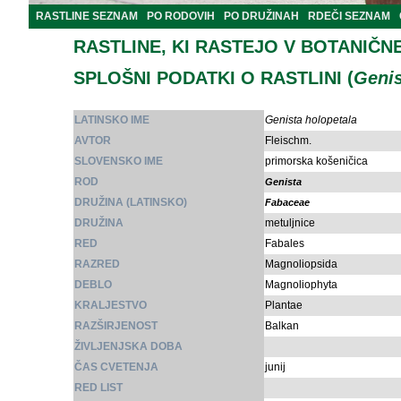
RASTLINE SEZNAM
PO RODOVIH
PO DRUŽINAH
RDEČI SEZNAM
RASTLINE, KI RASTEJO V BOTANIČN
SPLOŠNI PODATKI O RASTLINI (
Genis
LATINSKO IME
Genista holopetala
AVTOR
Fleischm.
SLOVENSKO IME
primorska košeničica
ROD
Genista
DRUŽINA (LATINSKO)
Fabaceae
DRUŽINA
metuljnice
RED
Fabales
RAZRED
Magnoliopsida
DEBLO
Magnoliophyta
KRALJESTVO
Plantae
RAZŠIRJENOST
Balkan
ŽIVLJENJSKA DOBA
ČAS CVETENJA
junij
RED LIST