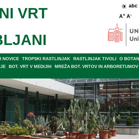
abc
NI VRT
+
-
A
A
BLJANI
 NOVICE
TROPSKI RASTLINJAK
RASTLINJAK TIVOLI
O BOTAN
NJE
BOT. VRT V MEDIJIH
MREŽA BOT. VRTOV IN ARBORETUMOV