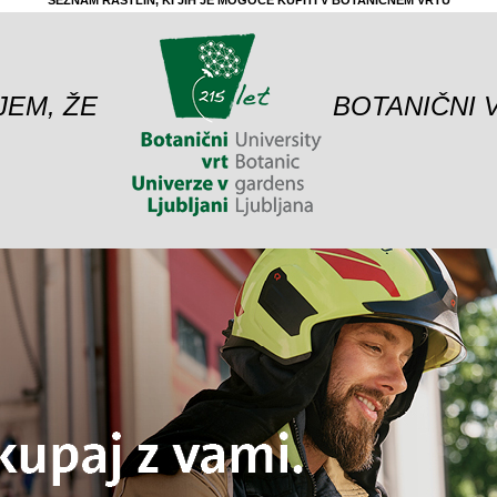
SEZNAM RASTLIN, KI JIH JE MOGOČE KUPITI V BOTANIČNEM VRTU
JEM, ŽE
BOTANIČNI 