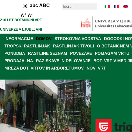
abc
ABC
+
-
A
A
216 LET BOTANIČNI VRT
UNIVERZE V LJUBLJANI
INFORMACIJE
DOMOV
STROKOVNA VODSTVA
DOGODKI NO
TROPSKI RASTLINJAK
RASTLINJAK TIVOLI
O BOTANIČNEM 
PONUDBA
RASTLINE SEZNAM
POVEZAVE
POMAGAM VRTU
PRODAJALNA
RAZISKAVE IN DELOVANJE
BOT. VRT V MEDIJI
MREŽA BOT. VRTOV IN ARBORETUMOV
NOVI VRT