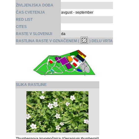
ŽIVLJENJSKA DOBA
ČAS CVETENJA
avgust - september
RED LIST
CITES
RASTE V SLOVENIJI
da
RASTLINA RASTE V OZNAČENEM (
) DELU VRTA
SLIKA RASTLINE
Thunbergova krvomočnica (
Geranium thunbergii
)