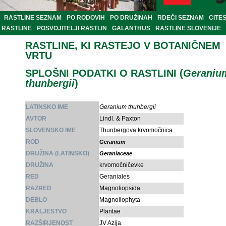
RASTLINE SEZNAM
PO RODOVIH
PO DRUŽINAH
RDEČI SEZNAM
CITE
RASTLINE
POSVOJITELJI RASTLIN
GALANTHUS
RASTLINE SLOVENIJE
RASTLINE, KI RASTEJO V BOTANIČNEM
VRTU
SPLOŠNI PODATKI O RASTLINI (
Geraniu
thunbergii
)
LATINSKO IME
Geranium thunbergii
AVTOR
Lindl. & Paxton
SLOVENSKO IME
Thunbergova krvomočnica
ROD
Geranium
DRUŽINA (LATINSKO)
Geraniaceae
DRUŽINA
krvomočničevke
RED
Geraniales
RAZRED
Magnoliopsida
DEBLO
Magnoliophyta
KRALJESTVO
Plantae
RAZŠIRJENOST
JV Azija