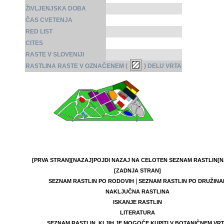
ŽIVLJENJSKA DOBA
ČAS CVETENJA
RED LIST
CITES
RASTE V SLOVENIJI
RASTLINA RASTE V OZNAČENEM (
) DELU VRTA
[PRVA STRAN]
[NAZAJ]
POJDI NAZAJ NA CELOTEN SEZNAM RASTLIN
[N
[ZADNJA STRAN]
|
SEZNAM RASTLIN PO RODOVIH
SEZNAM RASTLIN PO DRUŽINA
NAKLJUČNA RASTLINA
ISKANJE RASTLIN
LITERATURA
SEZNAM RASTLIN, KI JIH JE MOGOČE KUPITI V BOTANIČNEM VR