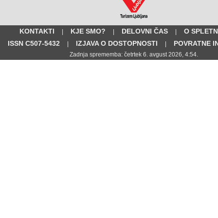
KONTAKTI
KJE SMO?
DELOVNI ČAS
O SPLETN
|
|
|
ISSN C507-5432
IZJAVA O DOSTOPNOSTI
POVRATNE I
|
|
Zadnja sprememba: četrtek 6. avgust 2026, 4:54.