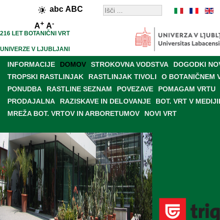
abc
ABC
+
-
A
A
216 LET BOTANIČNI VRT
UNIVERZE V LJUBLJANI
INFORMACIJE
DOMOV
STROKOVNA VODSTVA
DOGODKI NO
TROPSKI RASTLINJAK
RASTLINJAK TIVOLI
O BOTANIČNEM 
PONUDBA
RASTLINE SEZNAM
POVEZAVE
POMAGAM VRTU
PRODAJALNA
RAZISKAVE IN DELOVANJE
BOT. VRT V MEDIJI
MREŽA BOT. VRTOV IN ARBORETUMOV
NOVI VRT