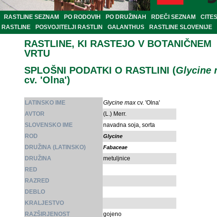
RASTLINE SEZNAM
PO RODOVIH
PO DRUŽINAH
RDEČI SEZNAM
CITE
RASTLINE
POSVOJITELJI RASTLIN
GALANTHUS
RASTLINE SLOVENIJE
RASTLINE, KI RASTEJO V BOTANIČNEM
VRTU
SPLOŠNI PODATKI O RASTLINI (
Glycine
cv. 'Olna')
LATINSKO IME
Glycine max
cv. 'Olna'
AVTOR
(L.) Merr.
SLOVENSKO IME
navadna soja, sorta
ROD
Glycine
DRUŽINA (LATINSKO)
Fabaceae
DRUŽINA
metuljnice
RED
RAZRED
DEBLO
KRALJESTVO
RAZŠIRJENOST
gojeno