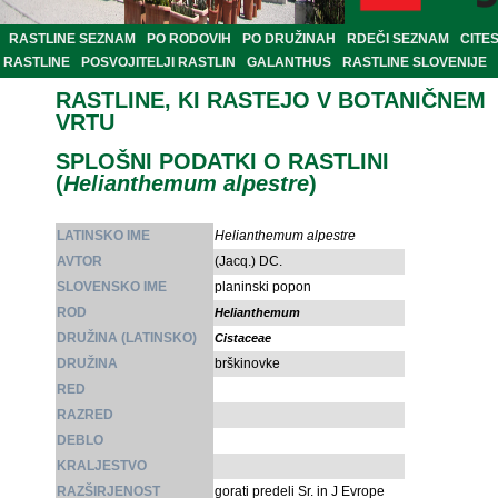
RASTLINE SEZNAM
PO RODOVIH
PO DRUŽINAH
RDEČI SEZNAM
CITE
RASTLINE
POSVOJITELJI RASTLIN
GALANTHUS
RASTLINE SLOVENIJE
RASTLINE, KI RASTEJO V BOTANIČNEM
VRTU
SPLOŠNI PODATKI O RASTLINI
(
Helianthemum alpestre
)
LATINSKO IME
Helianthemum alpestre
AVTOR
(Jacq.) DC.
SLOVENSKO IME
planinski popon
ROD
Helianthemum
DRUŽINA (LATINSKO)
Cistaceae
DRUŽINA
brškinovke
RED
RAZRED
DEBLO
KRALJESTVO
RAZŠIRJENOST
gorati predeli Sr. in J Evrope