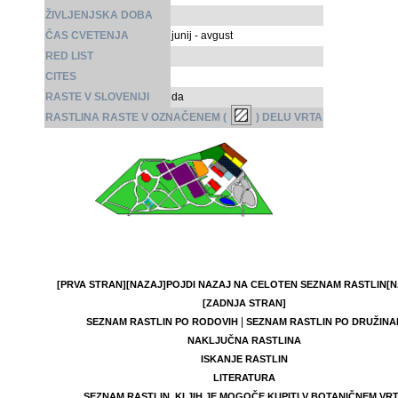
ŽIVLJENJSKA DOBA
ČAS CVETENJA
junij - avgust
RED LIST
CITES
RASTE V SLOVENIJI
da
RASTLINA RASTE V OZNAČENEM (
) DELU VRTA
[PRVA STRAN]
[NAZAJ]
POJDI NAZAJ NA CELOTEN SEZNAM RASTLIN
[N
[ZADNJA STRAN]
|
SEZNAM RASTLIN PO RODOVIH
SEZNAM RASTLIN PO DRUŽINA
NAKLJUČNA RASTLINA
ISKANJE RASTLIN
LITERATURA
SEZNAM RASTLIN, KI JIH JE MOGOČE KUPITI V BOTANIČNEM VR