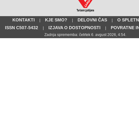
KONTAKTI
KJE SMO?
DELOVNI ČAS
O SPLETN
|
|
|
ISSN C507-5432
IZJAVA O DOSTOPNOSTI
POVRATNE I
|
|
Zadnja sprememba: četrtek 6. avgust 2026, 4:54.