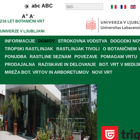
abc
ABC
+
-
A
A
216 LET BOTANIČNI VRT
UNIVERZE V LJUBLJANI
INFORMACIJE
DOMOV
STROKOVNA VODSTVA
DOGODKI NO
TROPSKI RASTLINJAK
RASTLINJAK TIVOLI
O BOTANIČNEM 
PONUDBA
RASTLINE SEZNAM
POVEZAVE
POMAGAM VRTU
PRODAJALNA
RAZISKAVE IN DELOVANJE
BOT. VRT V MEDIJI
MREŽA BOT. VRTOV IN ARBORETUMOV
NOVI VRT