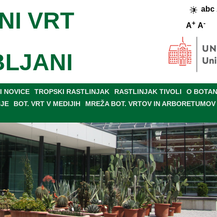
abc
NI VRT
+
-
A
A
BLJANI
 NOVICE
TROPSKI RASTLINJAK
RASTLINJAK TIVOLI
O BOTAN
NJE
BOT. VRT V MEDIJIH
MREŽA BOT. VRTOV IN ARBORETUMOV