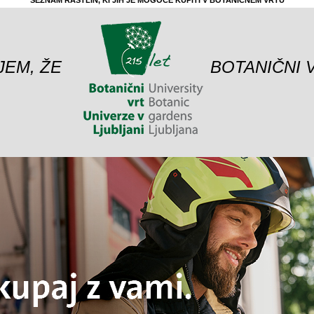
SEZNAM RASTLIN, KI JIH JE MOGOČE KUPITI V BOTANIČNEM VRTU
JEM, ŽE
BOTANIČNI 