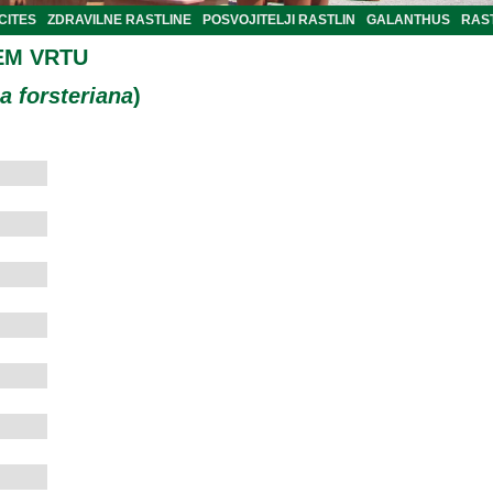
CITES
ZDRAVILNE RASTLINE
POSVOJITELJI RASTLIN
GALANTHUS
RAST
EM VRTU
 forsteriana
)