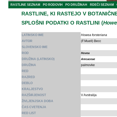
RASTLINE SEZNAM
PO RODOVIH
PO DRUŽINAH
RDEČI SEZNAM
RASTLINE, KI RASTEJO V BOTANIČN
SPLOŠNI PODATKI O RASTLINI (
Howea
LATINSKO IME
Howea forsteriana
AVTOR
(F.Muell) Becc
SLOVENSKO IME
ROD
Hovea
DRUŽINA (LATINSKO)
Arecaceae
DRUŽINA
palmovke
RED
RAZRED
DEBLO
KRALJESTVO
RAZŠIRJENOST
V Avstralija
ŽIVLJENJSKA DOBA
ČAS CVETENJA
RED LIST