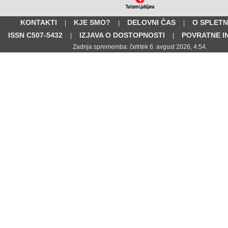
KONTAKTI
KJE SMO?
DELOVNI ČAS
O SPLETN
|
|
|
ISSN C507-5432
IZJAVA O DOSTOPNOSTI
POVRATNE I
|
|
Zadnja sprememba: četrtek 6. avgust 2026, 4:54.