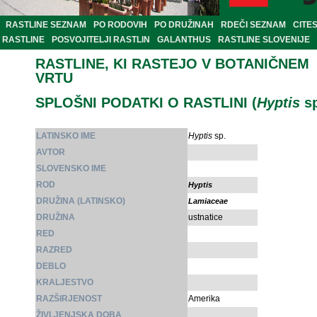
RASTLINE SEZNAM
PO RODOVIH
PO DRUŽINAH
RDEČI SEZNAM
CITE
RASTLINE
POSVOJITELJI RASTLIN
GALANTHUS
RASTLINE SLOVENIJE
RASTLINE, KI RASTEJO V BOTANIČNEM
VRTU
SPLOŠNI PODATKI O RASTLINI (
Hyptis
sp
LATINSKO IME
Hyptis
sp.
AVTOR
SLOVENSKO IME
ROD
Hyptis
DRUŽINA (LATINSKO)
Lamiaceae
DRUŽINA
ustnatice
RED
RAZRED
DEBLO
KRALJESTVO
RAZŠIRJENOST
Amerika
ŽIVLJENJSKA DOBA