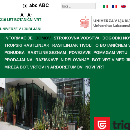
abc
ABC
+
-
A
A
216 LET BOTANIČNI VRT
UNIVERZE V LJUBLJANI
INFORMACIJE
DOMOV
STROKOVNA VODSTVA
DOGODKI NO
TROPSKI RASTLINJAK
RASTLINJAK TIVOLI
O BOTANIČNEM 
PONUDBA
RASTLINE SEZNAM
POVEZAVE
POMAGAM VRTU
PRODAJALNA
RAZISKAVE IN DELOVANJE
BOT. VRT V MEDIJI
MREŽA BOT. VRTOV IN ARBORETUMOV
NOVI VRT