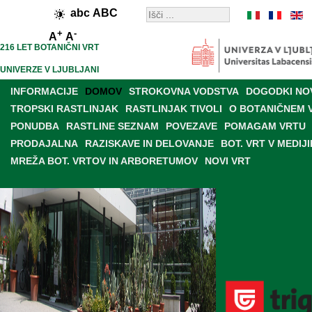
abc
ABC
+
-
A
A
216 LET BOTANIČNI VRT
UNIVERZE V LJUBLJANI
INFORMACIJE
DOMOV
STROKOVNA VODSTVA
DOGODKI NO
TROPSKI RASTLINJAK
RASTLINJAK TIVOLI
O BOTANIČNEM 
PONUDBA
RASTLINE SEZNAM
POVEZAVE
POMAGAM VRTU
PRODAJALNA
RAZISKAVE IN DELOVANJE
BOT. VRT V MEDIJI
MREŽA BOT. VRTOV IN ARBORETUMOV
NOVI VRT