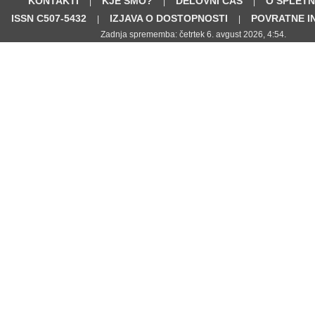
KONTAKTI
KJE SMO?
DELOVNI ČAS
O SPLETN
|
|
|
ISSN C507-5432
IZJAVA O DOSTOPNOSTI
POVRATNE I
|
|
Zadnja sprememba: četrtek 6. avgust 2026, 4:54.