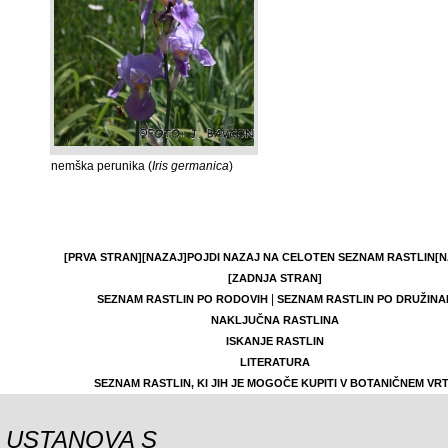
nemška perunika (
Iris germanica
)
[PRVA STRAN]
[NAZAJ]
POJDI NAZAJ NA CELOTEN SEZNAM RASTLIN
[N
[ZADNJA STRAN]
|
SEZNAM RASTLIN PO RODOVIH
SEZNAM RASTLIN PO DRUŽINA
NAKLJUČNA RASTLINA
ISKANJE RASTLIN
LITERATURA
SEZNAM RASTLIN, KI JIH JE MOGOČE KUPITI V BOTANIČNEM VR
USTANOVA S