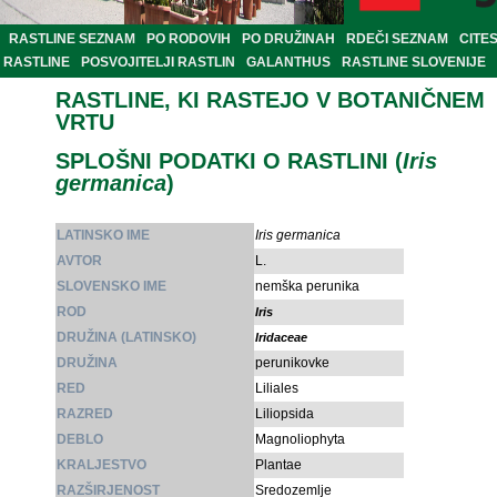
RASTLINE SEZNAM
PO RODOVIH
PO DRUŽINAH
RDEČI SEZNAM
CITE
RASTLINE
POSVOJITELJI RASTLIN
GALANTHUS
RASTLINE SLOVENIJE
RASTLINE, KI RASTEJO V BOTANIČNEM
VRTU
SPLOŠNI PODATKI O RASTLINI (
Iris
germanica
)
LATINSKO IME
Iris germanica
AVTOR
L.
SLOVENSKO IME
nemška perunika
ROD
Iris
DRUŽINA (LATINSKO)
Iridaceae
DRUŽINA
perunikovke
RED
Liliales
RAZRED
Liliopsida
DEBLO
Magnoliophyta
KRALJESTVO
Plantae
RAZŠIRJENOST
Sredozemlje