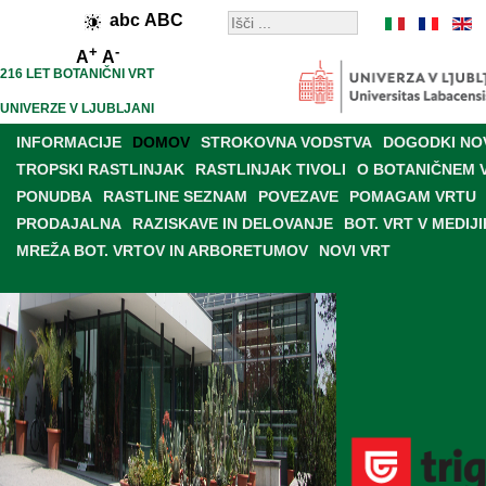
abc
ABC
+
-
A
A
216 LET BOTANIČNI VRT
UNIVERZE V LJUBLJANI
INFORMACIJE
DOMOV
STROKOVNA VODSTVA
DOGODKI NO
TROPSKI RASTLINJAK
RASTLINJAK TIVOLI
O BOTANIČNEM 
PONUDBA
RASTLINE SEZNAM
POVEZAVE
POMAGAM VRTU
PRODAJALNA
RAZISKAVE IN DELOVANJE
BOT. VRT V MEDIJI
MREŽA BOT. VRTOV IN ARBORETUMOV
NOVI VRT