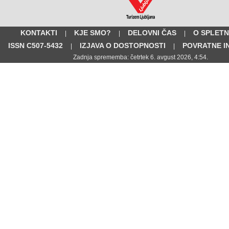
KONTAKTI
KJE SMO?
DELOVNI ČAS
O SPLETN
|
|
|
ISSN C507-5432
IZJAVA O DOSTOPNOSTI
POVRATNE I
|
|
Zadnja sprememba: četrtek 6. avgust 2026, 4:54.