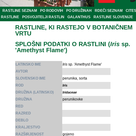
RASTLINE SEZNAM
PO RODOVIH
PO DRUŽINAH
RDEČI SEZNAM
CITE
RASTLINE
POSVOJITELJI RASTLIN
GALANTHUS
RASTLINE SLOVENIJE
RASTLINE, KI RASTEJO V BOTANIČNEM
VRTU
SPLOŠNI PODATKI O RASTLINI (
Iris
sp.
'Amethyst Flame')
LATINSKO IME
Iris
sp. 'Amethyst Flame'
AVTOR
SLOVENSKO IME
perunika, sorta
ROD
Iris
DRUŽINA (LATINSKO)
Iridaceae
DRUŽINA
perunikovke
RED
RAZRED
DEBLO
KRALJESTVO
RAZŠIRJENOST
gojeno