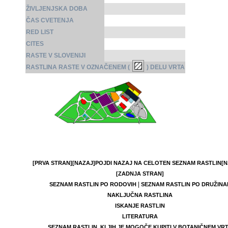
ŽIVLJENJSKA DOBA
ČAS CVETENJA
RED LIST
CITES
RASTE V SLOVENIJI
RASTLINA RASTE V OZNAČENEM (
) DELU VRTA
[PRVA STRAN]
[NAZAJ]
POJDI NAZAJ NA CELOTEN SEZNAM RASTLIN
[N
[ZADNJA STRAN]
|
SEZNAM RASTLIN PO RODOVIH
SEZNAM RASTLIN PO DRUŽINA
NAKLJUČNA RASTLINA
ISKANJE RASTLIN
LITERATURA
SEZNAM RASTLIN, KI JIH JE MOGOČE KUPITI V BOTANIČNEM VR