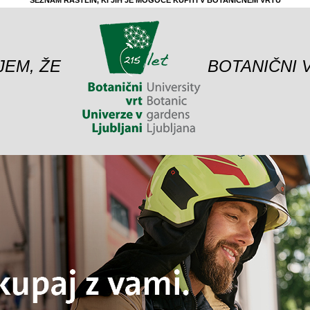
SEZNAM RASTLIN, KI JIH JE MOGOČE KUPITI V BOTANIČNEM VRTU
JEM, ŽE
BOTANIČNI 