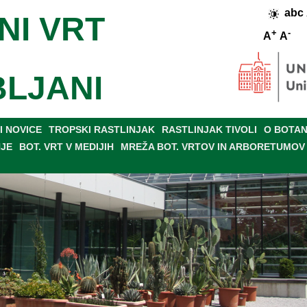
abc
NI VRT
+
-
A
A
BLJANI
 NOVICE
TROPSKI RASTLINJAK
RASTLINJAK TIVOLI
O BOTAN
NJE
BOT. VRT V MEDIJIH
MREŽA BOT. VRTOV IN ARBORETUMOV