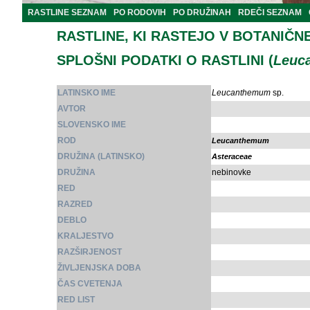
RASTLINE SEZNAM
PO RODOVIH
PO DRUŽINAH
RDEČI SEZNAM
RASTLINE, KI RASTEJO V BOTANIČN
SPLOŠNI PODATKI O RASTLINI (
Leuc
LATINSKO IME
Leucanthemum
sp.
AVTOR
SLOVENSKO IME
ROD
Leucanthemum
DRUŽINA (LATINSKO)
Asteraceae
DRUŽINA
nebinovke
RED
RAZRED
DEBLO
KRALJESTVO
RAZŠIRJENOST
ŽIVLJENJSKA DOBA
ČAS CVETENJA
RED LIST