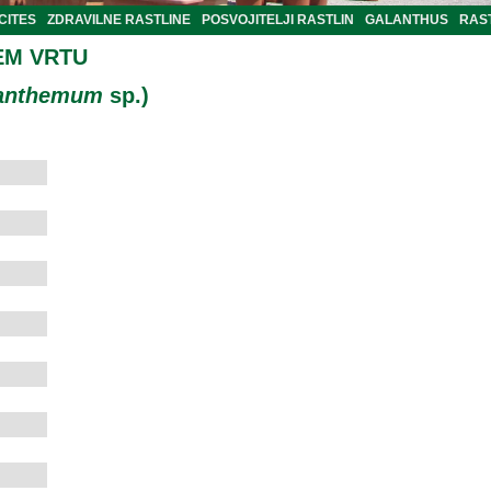
CITES
ZDRAVILNE RASTLINE
POSVOJITELJI RASTLIN
GALANTHUS
RAST
EM VRTU
anthemum
sp.)