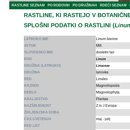
RASTLINE SEZNAM
PO RODOVIH
PO DRUŽINAH
RDEČI SEZNAM
RASTLINE, KI RASTEJO V BOTANIČN
SPLOŠNI PODATKI O RASTLINI (
Linu
LATINSKO IME
Linum bienne
AVTOR
Mill.
SLOVENSKO IME
dvoletni lan
ROD
Linum
DRUŽINA (LATINSKO)
Linaceae
DRUŽINA
lanovke
RED
Linales
RAZRED
Magnoliopsida
DEBLO
Magnoliophyta
KRALJESTVO
Plantae
RAZŠIRJENOST
Z in J Evropa
ŽIVLJENJSKA DOBA
ČAS CVETENJA
maj - julij
RED LIST