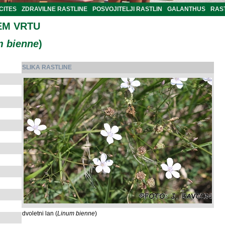
CITES
ZDRAVILNE RASTLINE
POSVOJITELJI RASTLIN
GALANTHUS
RAST
EM VRTU
m bienne
)
SLIKA RASTLINE
dvoletni lan (
Linum bienne
)