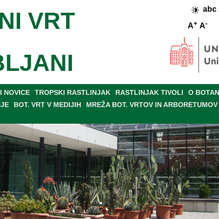
abc
NI VRT
+
-
A
A
BLJANI
 NOVICE
TROPSKI RASTLINJAK
RASTLINJAK TIVOLI
O BOTAN
NJE
BOT. VRT V MEDIJIH
MREŽA BOT. VRTOV IN ARBORETUMOV