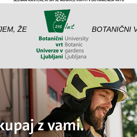
SEZNAM RASTLIN, KI JIH JE MOGOČE KUPITI V BOTANIČNEM VRTU
JEM, ŽE
BOTANIČNI 