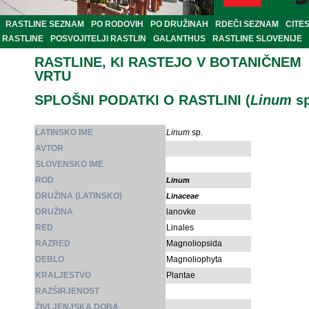
RASTLINE SEZNAM
PO RODOVIH
PO DRUŽINAH
RDEČI SEZNAM
CITE
RASTLINE
POSVOJITELJI RASTLIN
GALANTHUS
RASTLINE SLOVENIJE
RASTLINE, KI RASTEJO V BOTANIČNEM
VRTU
SPLOŠNI PODATKI O RASTLINI (
Linum
sp
LATINSKO IME
Linum
sp.
AVTOR
SLOVENSKO IME
ROD
Linum
DRUŽINA (LATINSKO)
Linaceae
DRUŽINA
lanovke
RED
Linales
RAZRED
Magnoliopsida
DEBLO
Magnoliophyta
KRALJESTVO
Plantae
RAZŠIRJENOST
ŽIVLJENJSKA DOBA