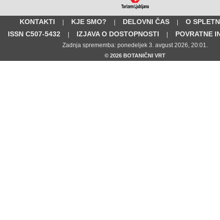
KONTAKTI
KJE SMO?
DELOVNI ČAS
O SPLETN
|
|
|
ISSN C507-5432
IZJAVA O DOSTOPNOSTI
POVRATNE I
|
|
Zadnja sprememba: ponedeljek 3. avgust 2026, 20:01.
© 2026 BOTANIČNI VRT