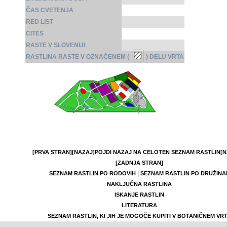
ČAS CVETENJA
RED LIST
CITES
RASTE V SLOVENIJI
RASTLINA RASTE V OZNAČENEM (
) DELU VRTA
[PRVA STRAN]
[NAZAJ]
POJDI NAZAJ NA CELOTEN SEZNAM RASTLIN
[N
[ZADNJA STRAN]
|
SEZNAM RASTLIN PO RODOVIH
SEZNAM RASTLIN PO DRUŽINA
NAKLJUČNA RASTLINA
ISKANJE RASTLIN
LITERATURA
SEZNAM RASTLIN, KI JIH JE MOGOČE KUPITI V BOTANIČNEM VR