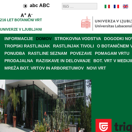
abc
ABC
+
-
A
A
216 LET BOTANIČNI VRT
UNIVERZE V LJUBLJANI
INFORMACIJE
DOMOV
STROKOVNA VODSTVA
DOGODKI NO
TROPSKI RASTLINJAK
RASTLINJAK TIVOLI
O BOTANIČNEM 
PONUDBA
RASTLINE SEZNAM
POVEZAVE
POMAGAM VRTU
PRODAJALNA
RAZISKAVE IN DELOVANJE
BOT. VRT V MEDIJI
MREŽA BOT. VRTOV IN ARBORETUMOV
NOVI VRT