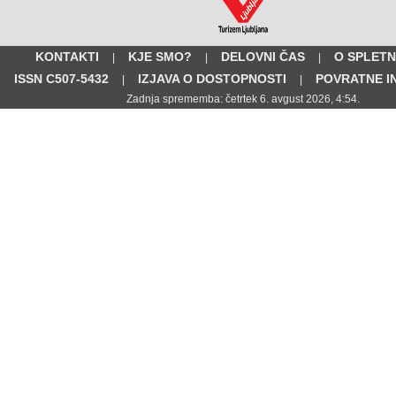
KONTAKTI
KJE SMO?
DELOVNI ČAS
O SPLETN
|
|
|
ISSN C507-5432
IZJAVA O DOSTOPNOSTI
POVRATNE I
|
|
Zadnja sprememba: četrtek 6. avgust 2026, 4:54.