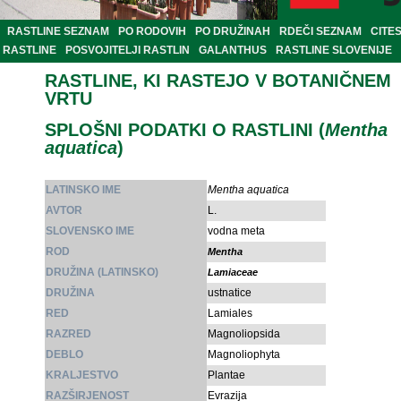
RASTLINE SEZNAM
PO RODOVIH
PO DRUŽINAH
RDEČI SEZNAM
CITE
RASTLINE
POSVOJITELJI RASTLIN
GALANTHUS
RASTLINE SLOVENIJE
RASTLINE, KI RASTEJO V BOTANIČNEM
VRTU
SPLOŠNI PODATKI O RASTLINI (
Mentha
aquatica
)
LATINSKO IME
Mentha aquatica
AVTOR
L.
SLOVENSKO IME
vodna meta
ROD
Mentha
DRUŽINA (LATINSKO)
Lamiaceae
DRUŽINA
ustnatice
RED
Lamiales
RAZRED
Magnoliopsida
DEBLO
Magnoliophyta
KRALJESTVO
Plantae
RAZŠIRJENOST
Evrazija