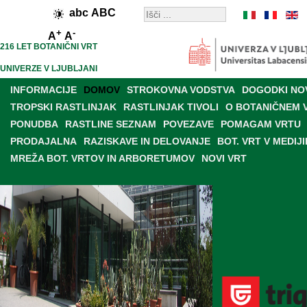
abc
ABC
+
-
A
A
216 LET BOTANIČNI VRT
UNIVERZE V LJUBLJANI
INFORMACIJE
DOMOV
STROKOVNA VODSTVA
DOGODKI NO
TROPSKI RASTLINJAK
RASTLINJAK TIVOLI
O BOTANIČNEM 
PONUDBA
RASTLINE SEZNAM
POVEZAVE
POMAGAM VRTU
PRODAJALNA
RAZISKAVE IN DELOVANJE
BOT. VRT V MEDIJI
MREŽA BOT. VRTOV IN ARBORETUMOV
NOVI VRT