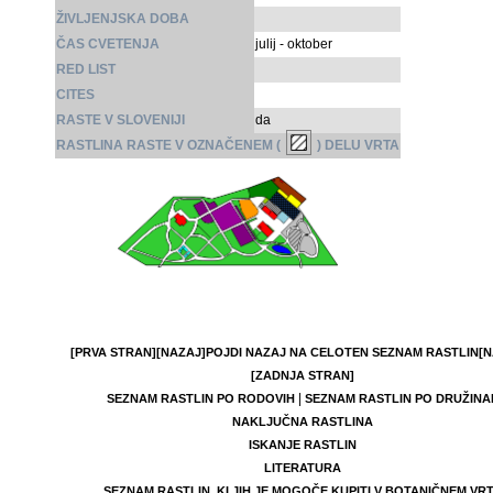
ŽIVLJENJSKA DOBA
ČAS CVETENJA
julij - oktober
RED LIST
CITES
RASTE V SLOVENIJI
da
RASTLINA RASTE V OZNAČENEM (
) DELU VRTA
[PRVA STRAN]
[NAZAJ]
POJDI NAZAJ NA CELOTEN SEZNAM RASTLIN
[N
[ZADNJA STRAN]
|
SEZNAM RASTLIN PO RODOVIH
SEZNAM RASTLIN PO DRUŽINA
NAKLJUČNA RASTLINA
ISKANJE RASTLIN
LITERATURA
SEZNAM RASTLIN, KI JIH JE MOGOČE KUPITI V BOTANIČNEM VR