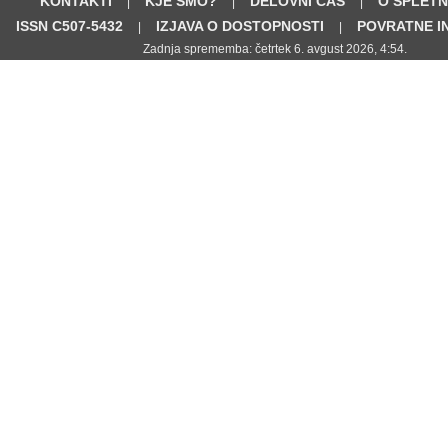
KONTAKTI
KJE SMO?
DELOVNI ČAS
O SPLETN
|
|
|
ISSN C507-5432
IZJAVA O DOSTOPNOSTI
POVRATNE I
|
|
Zadnja sprememba: četrtek 6. avgust 2026, 4:54.