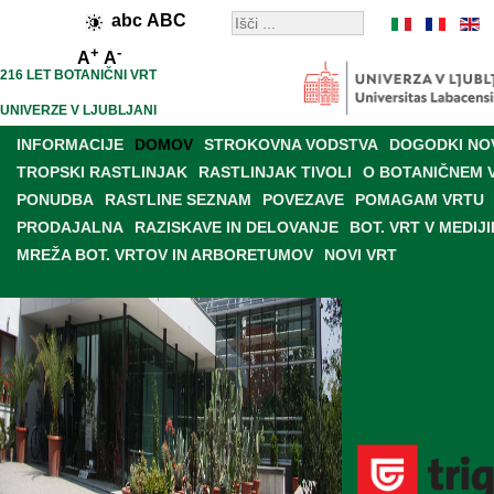
abc
ABC
+
-
A
A
216 LET BOTANIČNI VRT
UNIVERZE V LJUBLJANI
INFORMACIJE
DOMOV
STROKOVNA VODSTVA
DOGODKI NO
TROPSKI RASTLINJAK
RASTLINJAK TIVOLI
O BOTANIČNEM 
PONUDBA
RASTLINE SEZNAM
POVEZAVE
POMAGAM VRTU
PRODAJALNA
RAZISKAVE IN DELOVANJE
BOT. VRT V MEDIJI
MREŽA BOT. VRTOV IN ARBORETUMOV
NOVI VRT