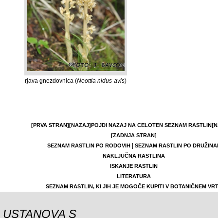
rjava gnezdovnica (
Neottia nidus-avis
)
[PRVA STRAN]
[NAZAJ]
POJDI NAZAJ NA CELOTEN SEZNAM RASTLIN
[N
[ZADNJA STRAN]
|
SEZNAM RASTLIN PO RODOVIH
SEZNAM RASTLIN PO DRUŽINA
NAKLJUČNA RASTLINA
ISKANJE RASTLIN
LITERATURA
SEZNAM RASTLIN, KI JIH JE MOGOČE KUPITI V BOTANIČNEM VR
USTANOVA S