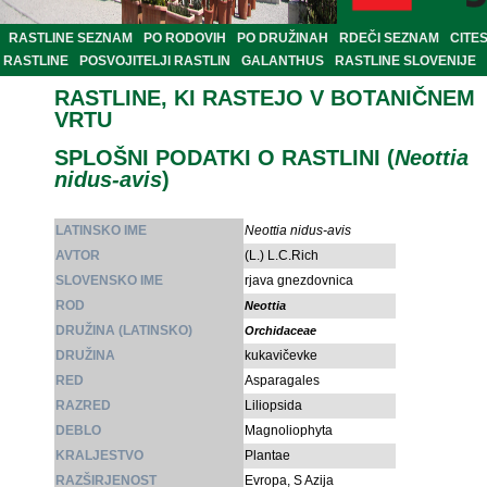
RASTLINE SEZNAM
PO RODOVIH
PO DRUŽINAH
RDEČI SEZNAM
CITE
RASTLINE
POSVOJITELJI RASTLIN
GALANTHUS
RASTLINE SLOVENIJE
RASTLINE, KI RASTEJO V BOTANIČNEM
VRTU
SPLOŠNI PODATKI O RASTLINI (
Neottia
nidus-avis
)
LATINSKO IME
Neottia nidus-avis
AVTOR
(L.) L.C.Rich
SLOVENSKO IME
rjava gnezdovnica
ROD
Neottia
DRUŽINA (LATINSKO)
Orchidaceae
DRUŽINA
kukavičevke
RED
Asparagales
RAZRED
Liliopsida
DEBLO
Magnoliophyta
KRALJESTVO
Plantae
RAZŠIRJENOST
Evropa, S Azija