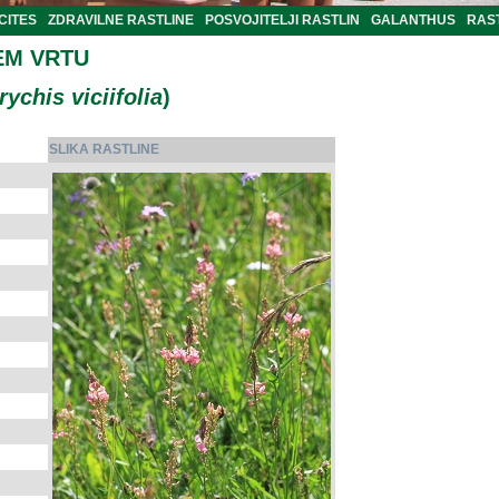
CITES
ZDRAVILNE RASTLINE
POSVOJITELJI RASTLIN
GALANTHUS
RAST
EM VRTU
ychis viciifolia
)
SLIKA RASTLINE