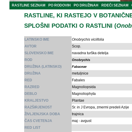
RASTLINE SEZNAM
PO RODOVIH
PO DRUŽINAH
RDEČI SEZNAM
RASTLINE, KI RASTEJO V BOTANIČN
SPLOŠNI PODATKI O RASTLINI (
Onobr
LATINSKO IME
Onobrychis viciifolia
AVTOR
Scop.
SLOVENSKO IME
navadna turška detelja
ROD
Onobrychis
DRUŽINA (LATINSKO)
Fabaceae
DRUŽINA
metuljnice
RED
Fabales
RAZRED
Magnoliopsida
DEBLO
Magnoliophyta
KRALJESTVO
Plantae
RAZŠIRJENOST
Sr. in J Evropa, zmermi predeli Azije
ŽIVLJENJSKA DOBA
trajnica
ČAS CVETENJA
maj - avgust
RED LIST