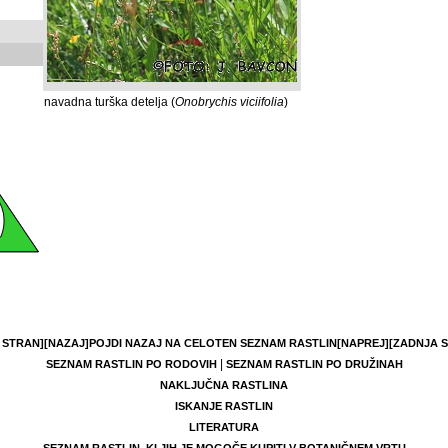
navadna turška detelja (
Onobrychis viciifolia
)
 STRAN]
[NAZAJ]
POJDI NAZAJ NA CELOTEN SEZNAM RASTLIN
[NAPREJ]
[ZADNJA 
|
SEZNAM RASTLIN PO RODOVIH
SEZNAM RASTLIN PO DRUŽINAH
NAKLJUČNA RASTLINA
ISKANJE RASTLIN
LITERATURA