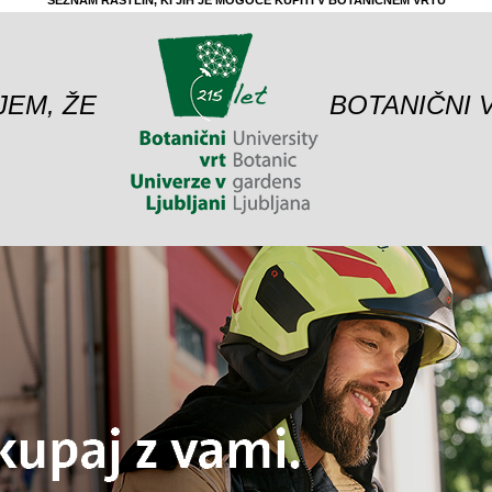
SEZNAM RASTLIN, KI JIH JE MOGOČE KUPITI V BOTANIČNEM VRTU
JEM, ŽE
BOTANIČNI 