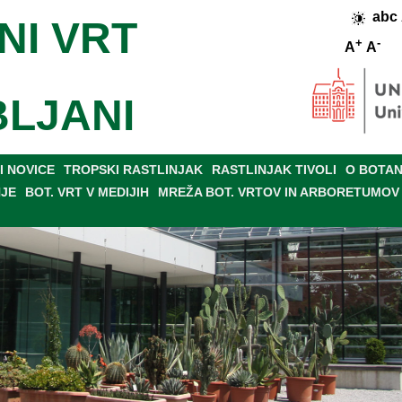
abc
NI VRT
+
-
A
A
BLJANI
 NOVICE
TROPSKI RASTLINJAK
RASTLINJAK TIVOLI
O BOTAN
NJE
BOT. VRT V MEDIJIH
MREŽA BOT. VRTOV IN ARBORETUMOV