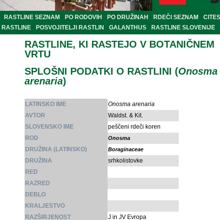
RASTLINE SEZNAM
PO RODOVIH
PO DRUŽINAH
RDEČI SEZNAM
CITE
RASTLINE
POSVOJITELJI RASTLIN
GALANTHUS
RASTLINE SLOVENIJE
RASTLINE, KI RASTEJO V BOTANIČNEM
VRTU
SPLOŠNI PODATKI O RASTLINI (
Onosma
arenaria
)
LATINSKO IME
Onosma arenaria
AVTOR
Waldst. & Kit.
SLOVENSKO IME
peščeni rdeči koren
ROD
Onosma
DRUŽINA (LATINSKO)
Boraginaceae
DRUŽINA
srhkolistovke
RED
RAZRED
DEBLO
KRALJESTVO
RAZŠIRJENOST
J in JV Evropa