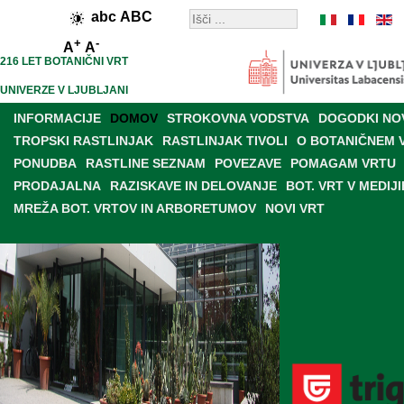
abc
ABC
+
-
A
A
216 LET BOTANIČNI VRT
UNIVERZE V LJUBLJANI
INFORMACIJE
DOMOV
STROKOVNA VODSTVA
DOGODKI NO
TROPSKI RASTLINJAK
RASTLINJAK TIVOLI
O BOTANIČNEM 
PONUDBA
RASTLINE SEZNAM
POVEZAVE
POMAGAM VRTU
PRODAJALNA
RAZISKAVE IN DELOVANJE
BOT. VRT V MEDIJI
MREŽA BOT. VRTOV IN ARBORETUMOV
NOVI VRT