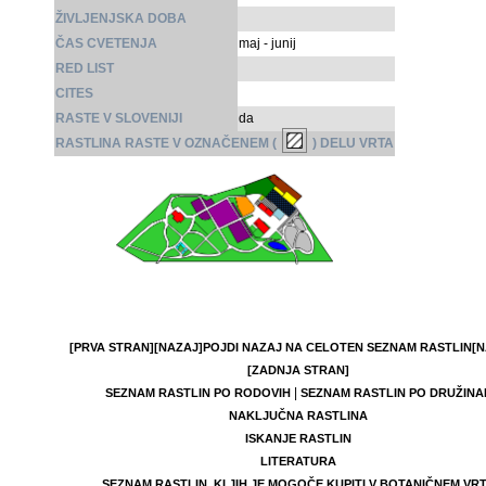
ŽIVLJENJSKA DOBA
ČAS CVETENJA
maj - junij
RED LIST
CITES
RASTE V SLOVENIJI
da
RASTLINA RASTE V OZNAČENEM (
) DELU VRTA
[PRVA STRAN]
[NAZAJ]
POJDI NAZAJ NA CELOTEN SEZNAM RASTLIN
[N
[ZADNJA STRAN]
|
SEZNAM RASTLIN PO RODOVIH
SEZNAM RASTLIN PO DRUŽINA
NAKLJUČNA RASTLINA
ISKANJE RASTLIN
LITERATURA
SEZNAM RASTLIN, KI JIH JE MOGOČE KUPITI V BOTANIČNEM VR