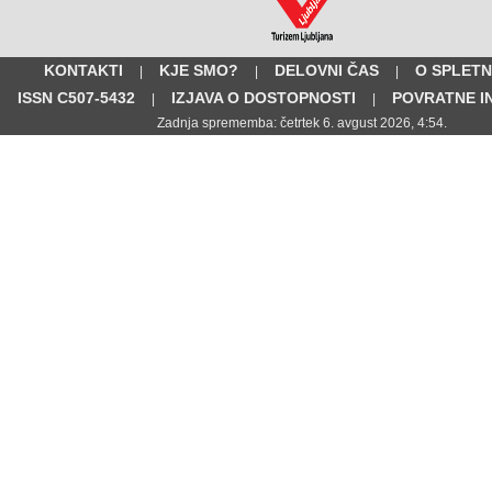
KONTAKTI
KJE SMO?
DELOVNI ČAS
O SPLETN
|
|
|
ISSN C507-5432
IZJAVA O DOSTOPNOSTI
POVRATNE I
|
|
Zadnja sprememba: četrtek 6. avgust 2026, 4:54.