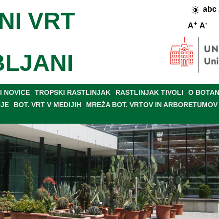
abc
NI VRT
+
-
A
A
BLJANI
 NOVICE
TROPSKI RASTLINJAK
RASTLINJAK TIVOLI
O BOTAN
NJE
BOT. VRT V MEDIJIH
MREŽA BOT. VRTOV IN ARBORETUMOV