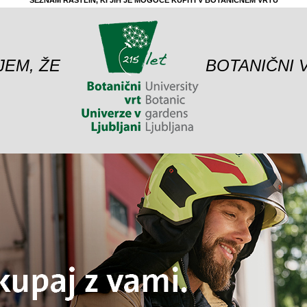
SEZNAM RASTLIN, KI JIH JE MOGOČE KUPITI V BOTANIČNEM VRTU
JEM, ŽE
BOTANIČNI 