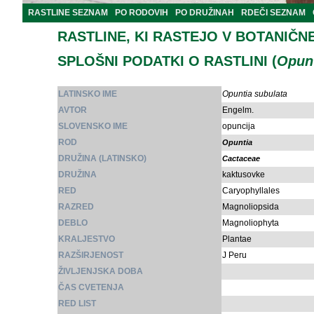
RASTLINE SEZNAM
PO RODOVIH
PO DRUŽINAH
RDEČI SEZNAM
RASTLINE, KI RASTEJO V BOTANIČN
SPLOŠNI PODATKI O RASTLINI (
Opunt
LATINSKO IME
Opuntia subulata
AVTOR
Engelm.
SLOVENSKO IME
opuncija
ROD
Opuntia
DRUŽINA (LATINSKO)
Cactaceae
DRUŽINA
kaktusovke
RED
Caryophyllales
RAZRED
Magnoliopsida
DEBLO
Magnoliophyta
KRALJESTVO
Plantae
RAZŠIRJENOST
J Peru
ŽIVLJENJSKA DOBA
ČAS CVETENJA
RED LIST