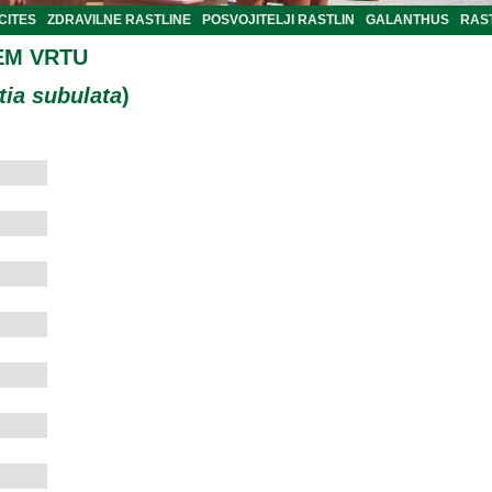
CITES
ZDRAVILNE RASTLINE
POSVOJITELJI RASTLIN
GALANTHUS
RAST
EM VRTU
ia subulata
)