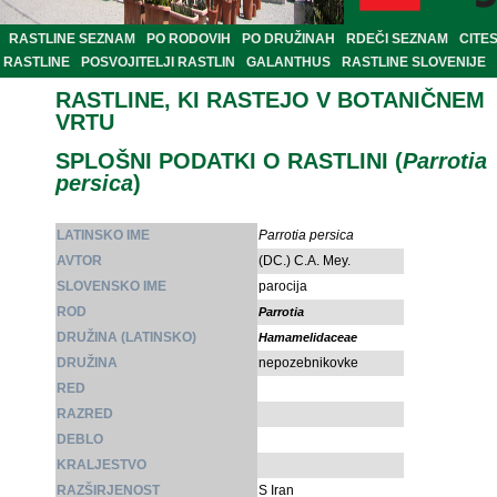
RASTLINE SEZNAM
PO RODOVIH
PO DRUŽINAH
RDEČI SEZNAM
CITE
RASTLINE
POSVOJITELJI RASTLIN
GALANTHUS
RASTLINE SLOVENIJE
RASTLINE, KI RASTEJO V BOTANIČNEM
VRTU
SPLOŠNI PODATKI O RASTLINI (
Parrotia
persica
)
LATINSKO IME
Parrotia persica
AVTOR
(DC.) C.A. Mey.
SLOVENSKO IME
parocija
ROD
Parrotia
DRUŽINA (LATINSKO)
Hamamelidaceae
DRUŽINA
nepozebnikovke
RED
RAZRED
DEBLO
KRALJESTVO
RAZŠIRJENOST
S Iran