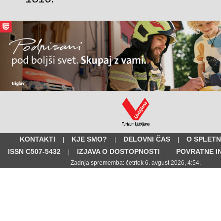
KONTAKTI
KJE SMO?
DELOVNI ČAS
O SPLETN
|
|
|
ISSN C507-5432
IZJAVA O DOSTOPNOSTI
POVRATNE I
|
|
Zadnja sprememba: četrtek 6. avgust 2026, 4:54.