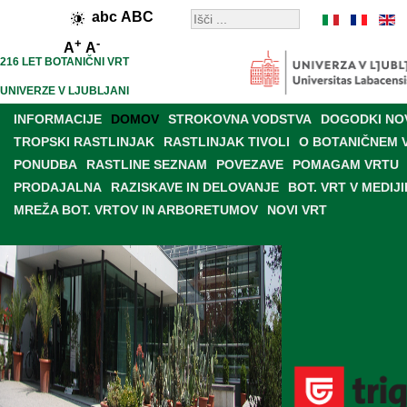
abc
ABC
+
-
A
A
216 LET BOTANIČNI VRT
UNIVERZE V LJUBLJANI
INFORMACIJE
DOMOV
STROKOVNA VODSTVA
DOGODKI NO
TROPSKI RASTLINJAK
RASTLINJAK TIVOLI
O BOTANIČNEM 
PONUDBA
RASTLINE SEZNAM
POVEZAVE
POMAGAM VRTU
PRODAJALNA
RAZISKAVE IN DELOVANJE
BOT. VRT V MEDIJI
MREŽA BOT. VRTOV IN ARBORETUMOV
NOVI VRT