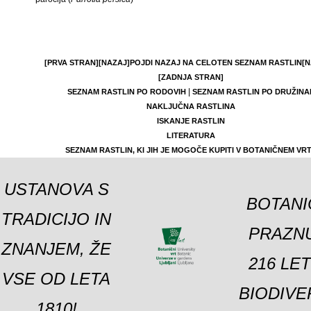
[PRVA STRAN]
[NAZAJ]
POJDI NAZAJ NA CELOTEN SEZNAM RASTLIN
[N
[ZADNJA STRAN]
|
SEZNAM RASTLIN PO RODOVIH
SEZNAM RASTLIN PO DRUŽINA
NAKLJUČNA RASTLINA
ISKANJE RASTLIN
LITERATURA
SEZNAM RASTLIN, KI JIH JE MOGOČE KUPITI V BOTANIČNEM VR
USTANOVA S
BOTANI
TRADICIJO IN
PRAZNU
ZNANJEM, ŽE
216 LE
VSE OD LETA
BIODIVE
1810!