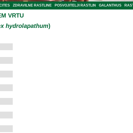
CITES
ZDRAVILNE RASTLINE
POSVOJITELJI RASTLIN
GALANTHUS
RAST
EM VRTU
x hydrolapathum
)