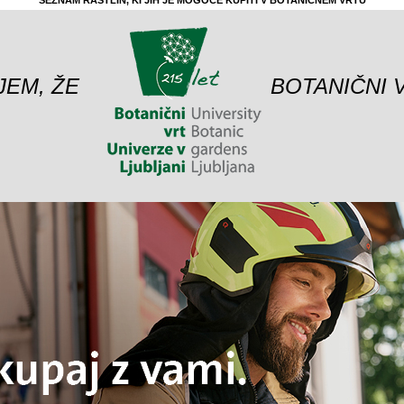
SEZNAM RASTLIN, KI JIH JE MOGOČE KUPITI V BOTANIČNEM VRTU
JEM, ŽE
BOTANIČNI 