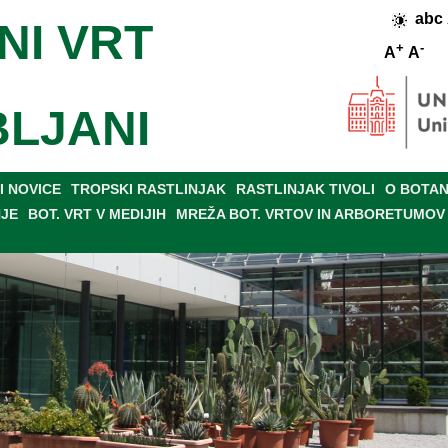
abc
NI VRT
+
-
A
A
BLJANI
 NOVICE
TROPSKI RASTLINJAK
RASTLINJAK TIVOLI
O BOTAN
NJE
BOT. VRT V MEDIJIH
MREŽA BOT. VRTOV IN ARBORETUMOV