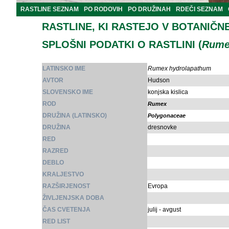
RASTLINE SEZNAM
PO RODOVIH
PO DRUŽINAH
RDEČI SEZNAM
RASTLINE, KI RASTEJO V BOTANIČN
SPLOŠNI PODATKI O RASTLINI (
Rume
LATINSKO IME
Rumex hydrolapathum
AVTOR
Hudson
SLOVENSKO IME
konjska kislica
ROD
Rumex
DRUŽINA (LATINSKO)
Polygonaceae
DRUŽINA
dresnovke
RED
RAZRED
DEBLO
KRALJESTVO
RAZŠIRJENOST
Evropa
ŽIVLJENJSKA DOBA
ČAS CVETENJA
julij - avgust
RED LIST