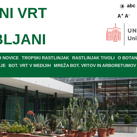
abc
NI VRT
+
-
A
A
BLJANI
 NOVICE
TROPSKI RASTLINJAK
RASTLINJAK TIVOLI
O BOTAN
NJE
BOT. VRT V MEDIJIH
MREŽA BOT. VRTOV IN ARBORETUMOV