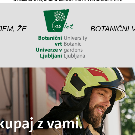
SEZNAM RASTLIN, KI JIH JE MOGOČE KUPITI V BOTANIČNEM VRTU
JEM, ŽE
BOTANIČNI 