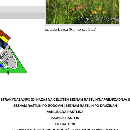
ščitasta kislica (
Rumex scutatus
)
 STRAN]
[NAZAJ]
POJDI NAZAJ NA CELOTEN SEZNAM RASTLIN
[NAPREJ]
[ZADNJA 
|
SEZNAM RASTLIN PO RODOVIH
SEZNAM RASTLIN PO DRUŽINAH
NAKLJUČNA RASTLINA
ISKANJE RASTLIN
LITERATURA