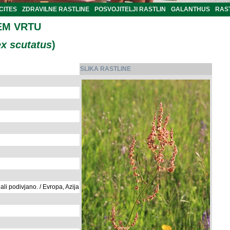
CITES
ZDRAVILNE RASTLINE
POSVOJITELJI RASTLIN
GALANTHUS
RAST
EM VRTU
x scutatus
)
SLIKA RASTLINE
ali podivjano. / Evropa, Azija