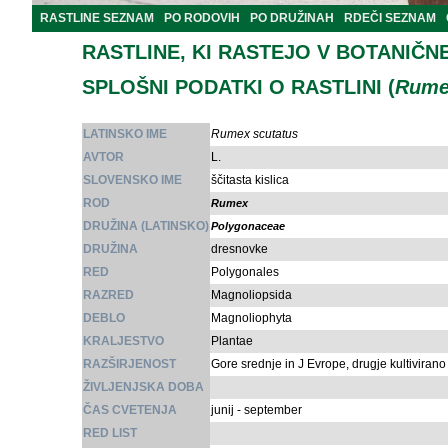
RASTLINE SEZNAM
PO RODOVIH
PO DRUŽINAH
RDEČI SEZNAM
RASTLINE, KI RASTEJO V BOTANIČN
SPLOŠNI PODATKI O RASTLINI (
Rume
LATINSKO IME
Rumex scutatus
AVTOR
L.
SLOVENSKO IME
ščitasta kislica
ROD
Rumex
DRUŽINA (LATINSKO)
Polygonaceae
DRUŽINA
dresnovke
RED
Polygonales
RAZRED
Magnoliopsida
DEBLO
Magnoliophyta
KRALJESTVO
Plantae
RAZŠIRJENOST
Gore srednje in J Evrope, drugje kultivirano 
ŽIVLJENJSKA DOBA
ČAS CVETENJA
junij - september
RED LIST