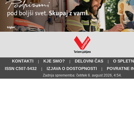
KONTAKTI
KJE SMO?
DELOVNI ČAS
O SPLETN
|
|
|
ISSN C507-5432
IZJAVA O DOSTOPNOSTI
POVRATNE I
|
|
Zadnja sprememba: četrtek 6. avgust 2026, 4:54.