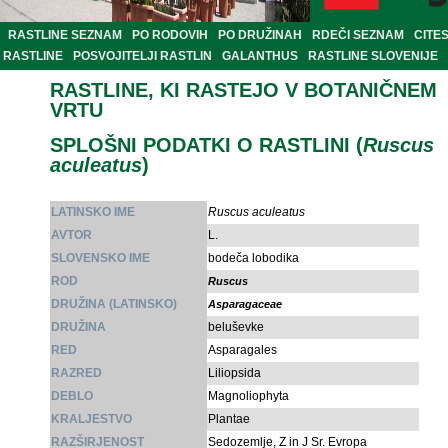
RASTLINE SEZNAM
PO RODOVIH
PO DRUŽINAH
RDEČI SEZNAM
CITE
RASTLINE
POSVOJITELJI RASTLIN
GALANTHUS
RASTLINE SLOVENIJE
RASTLINE, KI RASTEJO V BOTANIČNEM
VRTU
SPLOŠNI PODATKI O RASTLINI (
Ruscus
aculeatus
)
LATINSKO IME
Ruscus aculeatus
AVTOR
L.
SLOVENSKO IME
bodeča lobodika
ROD
Ruscus
DRUŽINA (LATINSKO)
Asparagaceae
DRUŽINA
beluševke
RED
Asparagales
RAZRED
Liliopsida
DEBLO
Magnoliophyta
KRALJESTVO
Plantae
RAZŠIRJENOST
Sedozemlje, Z in J Sr. Evropa