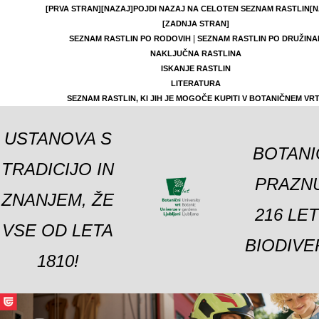
[PRVA STRAN]
[NAZAJ]
POJDI NAZAJ NA CELOTEN SEZNAM RASTLIN
[N
[ZADNJA STRAN]
|
SEZNAM RASTLIN PO RODOVIH
SEZNAM RASTLIN PO DRUŽINA
NAKLJUČNA RASTLINA
ISKANJE RASTLIN
LITERATURA
SEZNAM RASTLIN, KI JIH JE MOGOČE KUPITI V BOTANIČNEM VR
USTANOVA S
BOTANI
TRADICIJO IN
PRAZNU
ZNANJEM, ŽE
216 LE
VSE OD LETA
BIODIVE
1810!