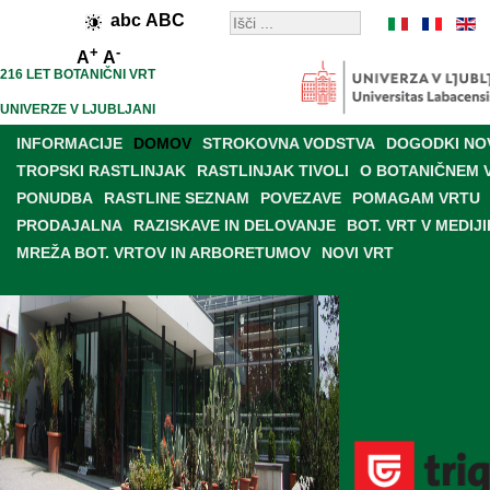
abc
ABC
+
-
A
A
216 LET BOTANIČNI VRT
UNIVERZE V LJUBLJANI
INFORMACIJE
DOMOV
STROKOVNA VODSTVA
DOGODKI NO
TROPSKI RASTLINJAK
RASTLINJAK TIVOLI
O BOTANIČNEM 
PONUDBA
RASTLINE SEZNAM
POVEZAVE
POMAGAM VRTU
PRODAJALNA
RAZISKAVE IN DELOVANJE
BOT. VRT V MEDIJI
MREŽA BOT. VRTOV IN ARBORETUMOV
NOVI VRT