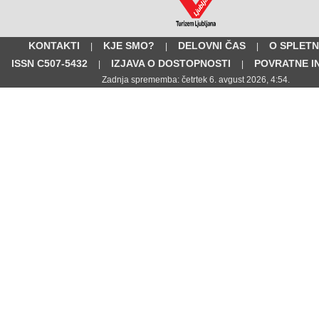
KONTAKTI
KJE SMO?
DELOVNI ČAS
O SPLETN
|
|
|
ISSN C507-5432
IZJAVA O DOSTOPNOSTI
POVRATNE I
|
|
Zadnja sprememba: četrtek 6. avgust 2026, 4:54.