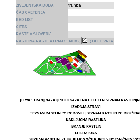
ŽIVLJENJSKA DOBA
trajnica
ČAS CVETENJA
RED LIST
CITES
RASTE V SLOVENIJI
RASTLINA RASTE V OZNAČENEM (
) DELU VRTA
[PRVA STRAN]
[NAZAJ]
POJDI NAZAJ NA CELOTEN SEZNAM RASTLIN
[N
[ZADNJA STRAN]
|
SEZNAM RASTLIN PO RODOVIH
SEZNAM RASTLIN PO DRUŽINA
NAKLJUČNA RASTLINA
ISKANJE RASTLIN
LITERATURA
SEZNAM RASTLIN, KI JIH JE MOGOČE KUPITI V BOTANIČNEM VR