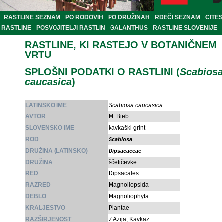
RASTLINE SEZNAM
PO RODOVIH
PO DRUŽINAH
RDEČI SEZNAM
CITE
RASTLINE
POSVOJITELJI RASTLIN
GALANTHUS
RASTLINE SLOVENIJE
RASTLINE, KI RASTEJO V BOTANIČNEM
VRTU
SPLOŠNI PODATKI O RASTLINI (
Scabios
caucasica
)
LATINSKO IME
Scabiosa caucasica
AVTOR
M. Bieb.
SLOVENSKO IME
kavkaški grint
ROD
Scabiosa
DRUŽINA (LATINSKO)
Dipsacaceae
DRUŽINA
ščetičevke
RED
Dipsacales
RAZRED
Magnoliopsida
DEBLO
Magnoliophyta
KRALJESTVO
Plantae
RAZŠIRJENOST
Z Azija, Kavkaz