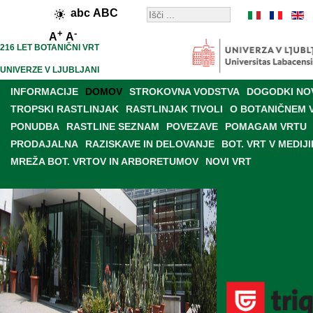
abc
ABC
+
-
A
A
216 LET BOTANIČNI VRT
UNIVERZE V LJUBLJANI
INFORMACIJE
DOMOV
STROKOVNA VODSTVA
DOGODKI NO
TROPSKI RASTLINJAK
RASTLINJAK TIVOLI
O BOTANIČNEM 
PONUDBA
RASTLINE SEZNAM
POVEZAVE
POMAGAM VRTU
PRODAJALNA
RAZISKAVE IN DELOVANJE
BOT. VRT V MEDIJI
MREŽA BOT. VRTOV IN ARBORETUMOV
NOVI VRT