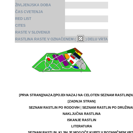
ŽIVLJENJSKA DOBA
ČAS CVETENJA
RED LIST
CITES
RASTE V SLOVENIJI
RASTLINA RASTE V OZNAČENEM (
) DELU VRTA
[PRVA STRAN]
[NAZAJ]
POJDI NAZAJ NA CELOTEN SEZNAM RASTLIN
[N
[ZADNJA STRAN]
|
SEZNAM RASTLIN PO RODOVIH
SEZNAM RASTLIN PO DRUŽINA
NAKLJUČNA RASTLINA
ISKANJE RASTLIN
LITERATURA
SEZNAM RASTLIN, KI JIH JE MOGOČE KUPITI V BOTANIČNEM VR