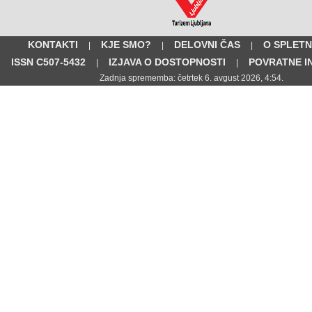
KONTAKTI
KJE SMO?
DELOVNI ČAS
O SPLETN
|
|
|
ISSN C507-5432
IZJAVA O DOSTOPNOSTI
POVRATNE I
|
|
Zadnja sprememba: četrtek 6. avgust 2026, 4:54.