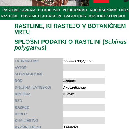
RASTLINE SEZNAM
PO RODOVIH
PO DRUŽINAH
RDEČI SEZNAM
CITE
RASTLINE
POSVOJITELJI RASTLIN
GALANTHUS
RASTLINE SLOVENIJE
RASTLINE, KI RASTEJO V BOTANIČNEM
VRTU
SPLOŠNI PODATKI O RASTLINI (
Schinus
polygamus
)
LATINSKO IME
Schinus polygamus
AVTOR
SLOVENSKO IME
ROD
Schinus
DRUŽINA (LATINSKO)
Anacardiaceae
DRUŽINA
rujevke
RED
RAZRED
DEBLO
KRALJESTVO
RAZŠIRJENOST
J Amerika