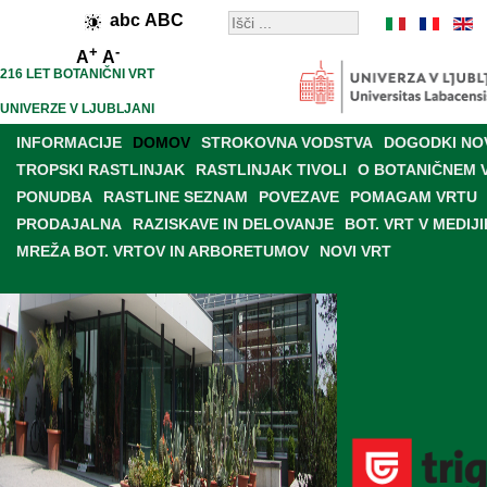
abc
ABC
+
-
A
A
216 LET BOTANIČNI VRT
UNIVERZE V LJUBLJANI
INFORMACIJE
DOMOV
STROKOVNA VODSTVA
DOGODKI NO
TROPSKI RASTLINJAK
RASTLINJAK TIVOLI
O BOTANIČNEM 
PONUDBA
RASTLINE SEZNAM
POVEZAVE
POMAGAM VRTU
PRODAJALNA
RAZISKAVE IN DELOVANJE
BOT. VRT V MEDIJI
MREŽA BOT. VRTOV IN ARBORETUMOV
NOVI VRT