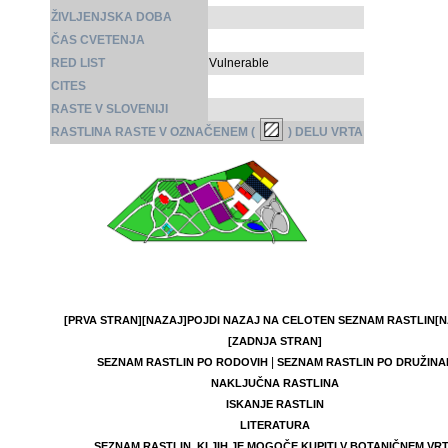
ŽIVLJENJSKA DOBA
ČAS CVETENJA
RED LIST
Vulnerable
CITES
RASTE V SLOVENIJI
RASTLINA RASTE V OZNAČENEM (
) DELU VRTA
[PRVA STRAN]
[NAZAJ]
POJDI NAZAJ NA CELOTEN SEZNAM RASTLIN
[N
[ZADNJA STRAN]
|
SEZNAM RASTLIN PO RODOVIH
SEZNAM RASTLIN PO DRUŽINA
NAKLJUČNA RASTLINA
ISKANJE RASTLIN
LITERATURA
SEZNAM RASTLIN, KI JIH JE MOGOČE KUPITI V BOTANIČNEM VR