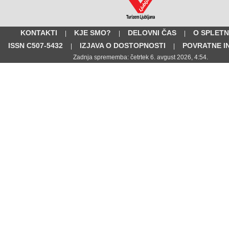
KONTAKTI
KJE SMO?
DELOVNI ČAS
O SPLETN
|
|
|
ISSN C507-5432
IZJAVA O DOSTOPNOSTI
POVRATNE I
|
|
Zadnja sprememba: četrtek 6. avgust 2026, 4:54.