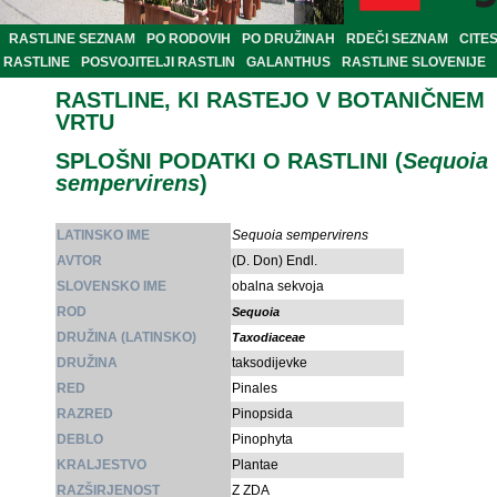
RASTLINE SEZNAM
PO RODOVIH
PO DRUŽINAH
RDEČI SEZNAM
CITE
RASTLINE
POSVOJITELJI RASTLIN
GALANTHUS
RASTLINE SLOVENIJE
RASTLINE, KI RASTEJO V BOTANIČNEM
VRTU
SPLOŠNI PODATKI O RASTLINI (
Sequoia
sempervirens
)
LATINSKO IME
Sequoia sempervirens
AVTOR
(D. Don) Endl.
SLOVENSKO IME
obalna sekvoja
ROD
Sequoia
DRUŽINA (LATINSKO)
Taxodiaceae
DRUŽINA
taksodijevke
RED
Pinales
RAZRED
Pinopsida
DEBLO
Pinophyta
KRALJESTVO
Plantae
RAZŠIRJENOST
Z ZDA