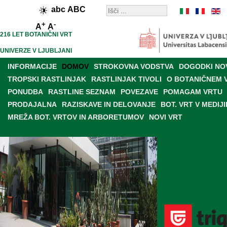
abc
ABC
+
-
A
A
216 LET BOTANIČNI VRT
UNIVERZE V LJUBLJANI
INFORMACIJE
DOMOV
STROKOVNA VODSTVA
DOGODKI NO
TROPSKI RASTLINJAK
RASTLINJAK TIVOLI
O BOTANIČNEM 
PONUDBA
RASTLINE SEZNAM
POVEZAVE
POMAGAM VRTU
PRODAJALNA
RAZISKAVE IN DELOVANJE
BOT. VRT V MEDIJI
MREŽA BOT. VRTOV IN ARBORETUMOV
NOVI VRT