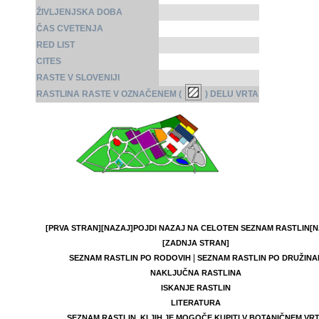
ŽIVLJENJSKA DOBA
ČAS CVETENJA
RED LIST
CITES
RASTE V SLOVENIJI
RASTLINA RASTE V OZNAČENEM (
) DELU VRTA
[PRVA STRAN]
[NAZAJ]
POJDI NAZAJ NA CELOTEN SEZNAM RASTLIN
[N
[ZADNJA STRAN]
|
SEZNAM RASTLIN PO RODOVIH
SEZNAM RASTLIN PO DRUŽINA
NAKLJUČNA RASTLINA
ISKANJE RASTLIN
LITERATURA
SEZNAM RASTLIN, KI JIH JE MOGOČE KUPITI V BOTANIČNEM VR