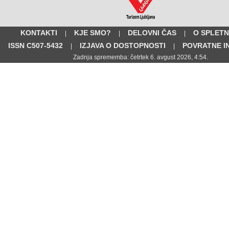
KONTAKTI
KJE SMO?
DELOVNI ČAS
O SPLETN
|
|
|
ISSN C507-5432
IZJAVA O DOSTOPNOSTI
POVRATNE I
|
|
Zadnja sprememba: četrtek 6. avgust 2026, 4:54.