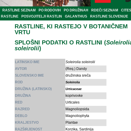
RASTLINE SEZNAM
PO RODOVIH
PO DRUŽINAH
RDEČI SEZNAM
CITE
RASTLINE
POSVOJITELJI RASTLIN
GALANTHUS
RASTLINE SLOVENIJE
RASTLINE, KI RASTEJO V BOTANIČNEM
VRTU
SPLOŠNI PODATKI O RASTLINI (
Soleiroli
soleirolii
)
LATINSKO IME
Soleirolia soleirolii
AVTOR
(Req.) Dandy
SLOVENSKO IME
družinska sreča
ROD
Soleirolia
DRUŽINA (LATINSKO)
Urticaceae
DRUŽINA
koprivovke
RED
Urticales
RAZRED
Magnoliopsida
DEBLO
Magnoliophyta
KRALJESTVO
Plantae
RAZŠIRJENOST
Korzika, Sardinija