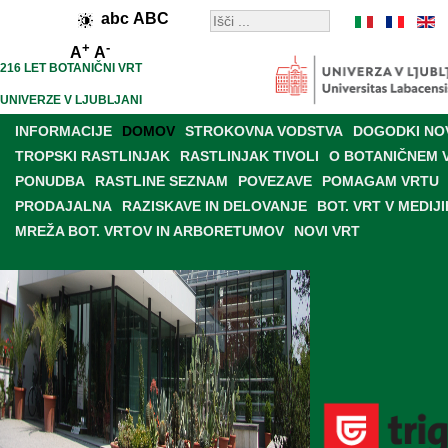
abc
ABC
+
-
A
A
216 LET BOTANIČNI VRT
UNIVERZE V LJUBLJANI
INFORMACIJE
DOMOV
STROKOVNA VODSTVA
DOGODKI NO
TROPSKI RASTLINJAK
RASTLINJAK TIVOLI
O BOTANIČNEM 
PONUDBA
RASTLINE SEZNAM
POVEZAVE
POMAGAM VRTU
PRODAJALNA
RAZISKAVE IN DELOVANJE
BOT. VRT V MEDIJI
MREŽA BOT. VRTOV IN ARBORETUMOV
NOVI VRT