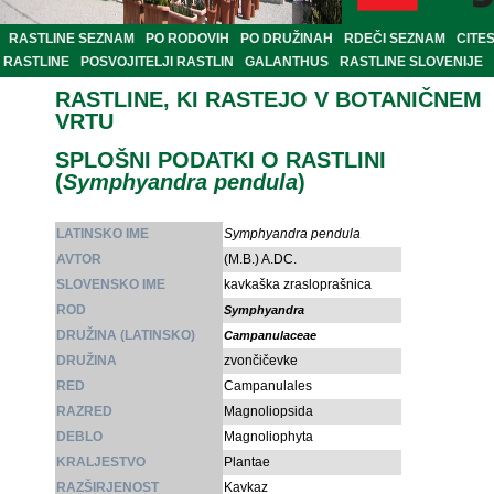
RASTLINE SEZNAM
PO RODOVIH
PO DRUŽINAH
RDEČI SEZNAM
CITE
RASTLINE
POSVOJITELJI RASTLIN
GALANTHUS
RASTLINE SLOVENIJE
RASTLINE, KI RASTEJO V BOTANIČNEM
VRTU
SPLOŠNI PODATKI O RASTLINI
(
Symphyandra pendula
)
LATINSKO IME
Symphyandra pendula
AVTOR
(M.B.) A.DC.
SLOVENSKO IME
kavkaška zrasloprašnica
ROD
Symphyandra
DRUŽINA (LATINSKO)
Campanulaceae
DRUŽINA
zvončičevke
RED
Campanulales
RAZRED
Magnoliopsida
DEBLO
Magnoliophyta
KRALJESTVO
Plantae
RAZŠIRJENOST
Kavkaz