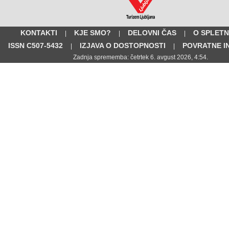
KONTAKTI
KJE SMO?
DELOVNI ČAS
O SPLETN
|
|
|
ISSN C507-5432
IZJAVA O DOSTOPNOSTI
POVRATNE I
|
|
Zadnja sprememba: četrtek 6. avgust 2026, 4:54.