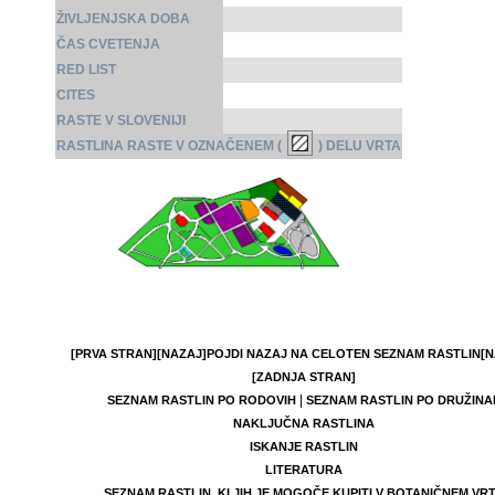
ŽIVLJENJSKA DOBA
ČAS CVETENJA
RED LIST
CITES
RASTE V SLOVENIJI
RASTLINA RASTE V OZNAČENEM (
) DELU VRTA
[PRVA STRAN]
[NAZAJ]
POJDI NAZAJ NA CELOTEN SEZNAM RASTLIN
[N
[ZADNJA STRAN]
|
SEZNAM RASTLIN PO RODOVIH
SEZNAM RASTLIN PO DRUŽINA
NAKLJUČNA RASTLINA
ISKANJE RASTLIN
LITERATURA
SEZNAM RASTLIN, KI JIH JE MOGOČE KUPITI V BOTANIČNEM VR