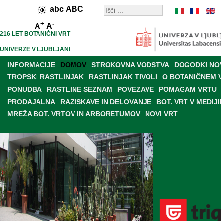
abc
ABC
+
-
A
A
216 LET BOTANIČNI VRT
UNIVERZE V LJUBLJANI
INFORMACIJE
DOMOV
STROKOVNA VODSTVA
DOGODKI NO
TROPSKI RASTLINJAK
RASTLINJAK TIVOLI
O BOTANIČNEM 
PONUDBA
RASTLINE SEZNAM
POVEZAVE
POMAGAM VRTU
PRODAJALNA
RAZISKAVE IN DELOVANJE
BOT. VRT V MEDIJI
MREŽA BOT. VRTOV IN ARBORETUMOV
NOVI VRT