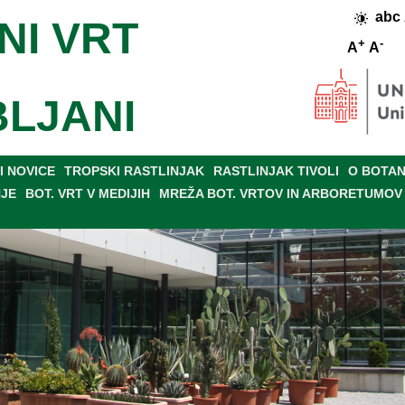
abc
NI VRT
+
-
A
A
BLJANI
 NOVICE
TROPSKI RASTLINJAK
RASTLINJAK TIVOLI
O BOTAN
NJE
BOT. VRT V MEDIJIH
MREŽA BOT. VRTOV IN ARBORETUMOV