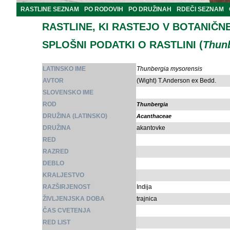
RASTLINE SEZNAM
PO RODOVIH
PO DRUŽINAH
RDEČI SEZNAM
RASTLINE, KI RASTEJO V BOTANIČN
SPLOŠNI PODATKI O RASTLINI (
Thun
LATINSKO IME
Thunbergia mysorensis
AVTOR
(Wight) T.Anderson ex Bedd.
SLOVENSKO IME
ROD
Thunbergia
DRUŽINA (LATINSKO)
Acanthaceae
DRUŽINA
akantovke
RED
RAZRED
DEBLO
KRALJESTVO
RAZŠIRJENOST
Indija
ŽIVLJENJSKA DOBA
trajnica
ČAS CVETENJA
RED LIST