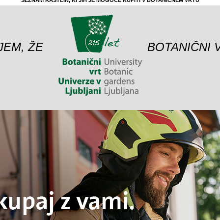
SEZNAM RASTLIN, KI JIH JE MOGOČE KUPITI V BOTANIČNEM VRTU
JEM, ŽE
BOTANIČNI 