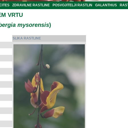
CITES
ZDRAVILNE RASTLINE
POSVOJITELJI RASTLIN
GALANTHUS
RAST
EM VRTU
bergia mysorensis
)
SLIKA RASTLINE