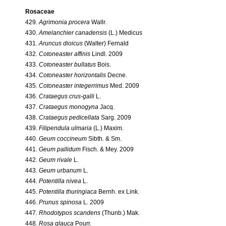
Rosaceae
429.
Agrimonia procera
Wallr.
430.
Amelanchier canadensis
(L.) Medicus
431.
Aruncus dioicus
(Walter) Fernald
432.
Cotoneaster affinis
Lindl. 2009
433.
Cotoneaster bullatus
Bois.
434.
Cotoneaster horizontalis
Decne.
435.
Cotoneaster integerrimus
Med. 2009
436.
Crataegus crus-galli
L.
437.
Crataegus monogyna
Jacq.
438.
Crataegus pedicellata
Sarg. 2009
439.
Filipendula ulmaria
(L.) Maxim.
440.
Geum coccineum
Sibth. & Sm.
441.
Geum pallidum
Fisch. & Mey. 2009
442.
Geum rivale
L.
443.
Geum urbanum
L.
444.
Potentilla nivea
L.
445.
Potentilla thuringiaca
Bernh. ex Link.
446.
Prunus spinosa
L. 2009
447.
Rhodotypos scandens
(Thunb.) Mak.
448.
Rosa glauca
Pourr.