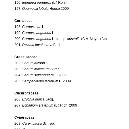
196.
Ipomoea purpurea
(L.) Roh.
197.
Quamoclit lobata
House 2009
Cornaceae
198.
Cornus mas
L.
199.
Cornus sanguinea
L.
200.
Cornus sanguinea
L. subsp.
australis
(C.A. Meyer) Jav.
201.
Davidia involucrata
Baill.
Crassulaceae
202.
Sedum aizoon
L.
203.
Sedum maximum
Suter
204.
Sedum sexangulare
L. 2009
205.
Sempervivum tectorum
L. 2009
Cucurbitaceae
206.
Bryonia dioica
Jacq.
207.
Ecballium elaterium
(L.) Rich. 2009
Cyperaceae
208.
Carex flacca
Schreb.