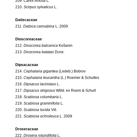
209.
Carex limosa
L.
210.
Scirpus sylvaticus
L.
Datiscaceae
211.
Datisca cannabina
L. 2009
Dioscoreaceae
212.
Dioscorea balcanica
Košanin
213.
Dioscorea batatas
Dcne.
Dipsacaceae
214.
Cephalaria gigantea
(Ledeb.) Bobrov
215.
Cephalaria leucantha
(L.) Roemer & Schultes
216.
Dipsacus laciniatus
L.
217.
Dipsacus strigosus
Willd. ex Roem & Schult
218.
Scabiosa columbaria
L.
219.
Scabiosa graminifolia
L.
220.
Scabiosa lucida
Vill.
221.
Scabiosa ochroleuca
L. 2009
Droseraceae
222.
Drosera rotundifolia
L.