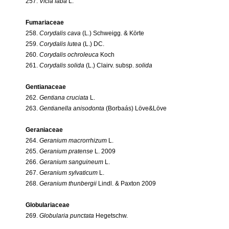
257.
Vicia faba
L.
Fumariaceae
258.
Corydalis cava
(L.) Schweigg. & Körte
259.
Corydalis lutea
(L.) DC.
260.
Corydalis ochroleuca
Koch
261.
Corydalis solida
(L.) Clairv. subsp.
solida
Gentianaceae
262.
Gentiana cruciata
L.
263.
Gentianella anisodonta
(Borbaás) Löve&Löve
Geraniaceae
264.
Geranium macrorrhizum
L.
265.
Geranium pratense
L. 2009
266.
Geranium sanguineum
L.
267.
Geranium sylvaticum
L.
268.
Geranium thunbergii
Lindl. & Paxton 2009
Globulariaceae
269.
Globularia punctata
Hegetschw.