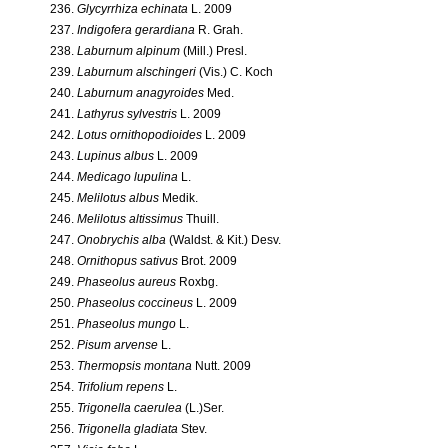
236.
Glycyrrhiza echinata
L. 2009
237.
Indigofera gerardiana
R. Grah.
238.
Laburnum alpinum
(Mill.) Presl.
239.
Laburnum alschingeri
(Vis.) C. Koch
240.
Laburnum anagyroides
Med.
241.
Lathyrus sylvestris
L. 2009
242.
Lotus ornithopodioides
L. 2009
243.
Lupinus albus
L. 2009
244.
Medicago lupulina
L.
245.
Melilotus albus
Medik.
246.
Melilotus altissimus
Thuill.
247.
Onobrychis alba
(Waldst. & Kit.) Desv.
248.
Ornithopus sativus
Brot. 2009
249.
Phaseolus aureus
Roxbg.
250.
Phaseolus coccineus
L. 2009
251.
Phaseolus mungo
L.
252.
Pisum arvense
L.
253.
Thermopsis montana
Nutt. 2009
254.
Trifolium repens
L.
255.
Trigonella caerulea
(L.)Ser.
256.
Trigonella gladiata
Stev.