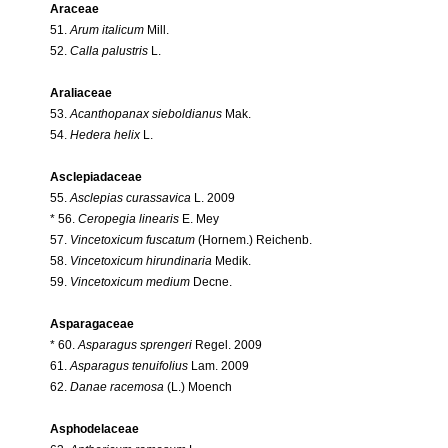
Araceae
51.
Arum italicum
Mill.
52.
Calla palustris
L.
Araliaceae
53.
Acanthopanax sieboldianus
Mak.
54.
Hedera helix
L.
Asclepiadaceae
55.
Asclepias curassavica
L. 2009
* 56.
Ceropegia linearis
E. Mey
57.
Vincetoxicum fuscatum
(Hornem.) Reichenb.
58.
Vincetoxicum hirundinaria
Medik.
59.
Vincetoxicum medium
Decne.
Asparagaceae
* 60.
Asparagus sprengeri
Regel. 2009
61.
Asparagus tenuifolius
Lam. 2009
62.
Danae racemosa
(L.) Moench
Asphodelaceae