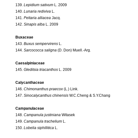
139.
Lepidium sativum
L. 2009
140.
Lunaria rediviva
L.
141.
Peltaria alliacea
Jacq.
142.
Sinapis alba
L. 2009
Buxaceae
143.
Buxus sempervirens
L.
144.
Sarcococca saligna
(D. Don) Muell.-Arg.
Caesalpiniaceae
145.
Gleditsia triacanthos
L. 2009
Calycanthaceae
146.
Chimonanthus praecox
(L.) Link.
147.
Sinocalycanthus chinensis
W.C.Cheng & S.Y.Chang
Campanulaceae
148.
Campanula justiniana
Witasek
149.
Campanula trachelium
L.
150.
Lobelia siphillitica
L.