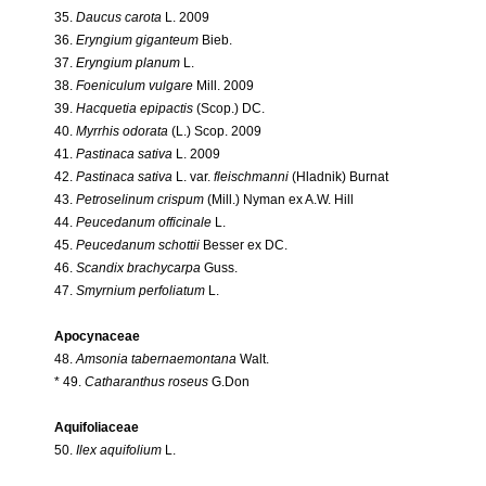
35.
Daucus carota
L. 2009
36.
Eryngium giganteum
Bieb.
37.
Eryngium planum
L.
38.
Foeniculum vulgare
Mill. 2009
39.
Hacquetia epipactis
(Scop.) DC.
40.
Myrrhis odorata
(L.) Scop. 2009
41.
Pastinaca sativa
L. 2009
42.
Pastinaca sativa
L. var.
fleischmanni
(Hladnik) Burnat
43.
Petroselinum crispum
(Mill.) Nyman ex A.W. Hill
44.
Peucedanum officinale
L.
45.
Peucedanum schottii
Besser ex DC.
46.
Scandix brachycarpa
Guss.
47.
Smyrnium perfoliatum
L.
Apocynaceae
48.
Amsonia tabernaemontana
Walt.
* 49.
Catharanthus roseus
G.Don
Aquifoliaceae
50.
Ilex aquifolium
L.