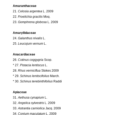
Amaranthaceae
21.
Celosia argentea
L. 2009
22.
Froelichia gracilis
Moq.
23.
Gomphrena globosa
L. 2009
Amaryllidaceae
24.
Galanthus nivalis
L.
25.
Leucojum vernum
L.
Anacardiaceae
26.
Cotinus coggygria
Scop.
* 27.
Pistacia lentiscus
L.
28.
Rhus verniciflua
Stokes 2009
* 29.
Schinus lentiscifolius
March.
* 30.
Schinus terebinthifolius
Raddi
Apiaceae
31.
Aethusa cynapium
L.
32.
Angelica sylvestris
L. 2009
33.
Astrantia carniolica
Jacq. 2009
34.
Conium maculatum
L. 2009