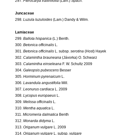
297.
Pterocarya fraxinifolia
(Lam.) Spach.
Juncaceae
298.
Luzula luzuloides
(Lam.) Dandy & Wilm.
Lamiaceae
299.
Ballota hispanica
(L.) Benth.
300.
Betonica officinalis
L.
301.
Betonica officinalis
L. subsp.
serotina
(Host) Hayek
302.
Calamintha brauneana
(Jávorka) O. Schwarz
303.
Calamintha einseleana
F. W. Schultz 2009
304.
Galeopsis pubescens
Besser
305.
Horminum pyrenaicum
L.
306.
Lavandula angustifolia
Mill.
307.
Leonurus cardiaca
L. 2009
308.
Lycopus europaeus
L.
309.
Melissa officinalis
L.
310.
Mentha aquatica
L.
311.
Micromeria dalmatica
Benth
312.
Monarda didyma
L.
313.
Origanum vulgare
L. 2009
314.
Origanum vulgare
L. subsp.
vulgare