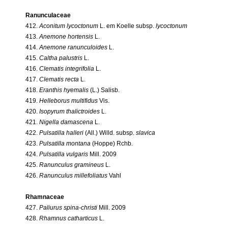
Ranunculaceae
412.
Aconitum lycoctonum
L. em Koelle subsp.
lycoctonum
413.
Anemone hortensis
L.
414.
Anemone ranunculoides
L.
415.
Caltha palustris
L.
416.
Clematis integrifolia
L.
417.
Clematis recta
L.
418.
Eranthis hyemalis
(L.) Salisb.
419.
Helleborus multifidus
Vis.
420.
Isopyrum thalictroides
L.
421.
Nigella damascena
L.
422.
Pulsatilla halleri
(All.) Willd. subsp.
slavica
423.
Pulsatilla montana
(Hoppe) Rchb.
424.
Pulsatilla vulgaris
Mill. 2009
425.
Ranunculus gramineus
L.
426.
Ranunculus millefoliatus
Vahl
Rhamnaceae
427.
Paliurus spina-christi
Mill. 2009
428.
Rhamnus catharticus
L.