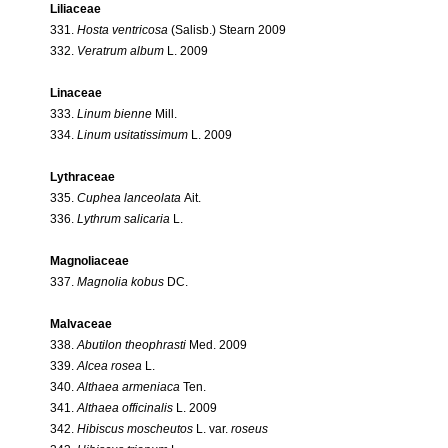
Liliaceae
331.
Hosta ventricosa
(Salisb.) Stearn 2009
332.
Veratrum album
L. 2009
Linaceae
333.
Linum bienne
Mill.
334.
Linum usitatissimum
L. 2009
Lythraceae
335.
Cuphea lanceolata
Ait.
336.
Lythrum salicaria
L.
Magnoliaceae
337.
Magnolia kobus
DC.
Malvaceae
338.
Abutilon theophrasti
Med. 2009
339.
Alcea rosea
L.
340.
Althaea armeniaca
Ten.
341.
Althaea officinalis
L. 2009
342.
Hibiscus moscheutos
L. var.
roseus