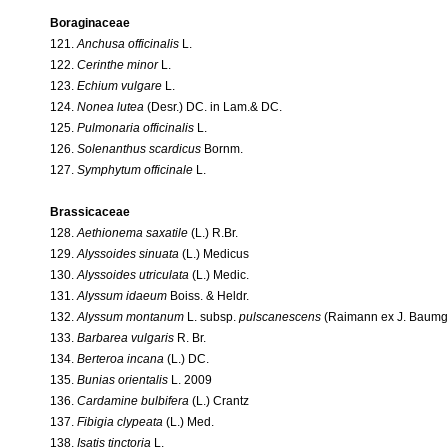
Boraginaceae
121.
Anchusa officinalis
L.
122.
Cerinthe minor
L.
123.
Echium vulgare
L.
124.
Nonea lutea
(Desr.) DC. in Lam.& DC.
125.
Pulmonaria officinalis
L.
126.
Solenanthus scardicus
Bornm.
127.
Symphytum officinale
L.
Brassicaceae
128.
Aethionema saxatile
(L.) R.Br.
129.
Alyssoides sinuata
(L.) Medicus
130.
Alyssoides utriculata
(L.) Medic.
131.
Alyssum idaeum
Boiss. & Heldr.
132.
Alyssum montanum
L. subsp.
pulscanescens
(Raimann ex J. Baumg.
133.
Barbarea vulgaris
R. Br.
134.
Berteroa incana
(L.) DC.
135.
Bunias orientalis
L. 2009
136.
Cardamine bulbifera
(L.) Crantz
137.
Fibigia clypeata
(L.) Med.
138.
Isatis tinctoria
L.