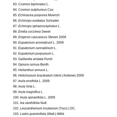
83.
Cosmos bipinnatus
L.
84.
Cosmos sulphureus
Cav.
85.
Echinacea purpurea
Moench
86.
Echinops exaltatus
Schrader
87.
Echinops sphaerocephalus
L.
88.
Emilia coccinea
Sweet
89.
Erigeron caucasicus
Steven 2009
90.
Eupatorium aromaticum
L. 2009
91.
Eupatorium cannabinum
L.
92.
Eupatorium purpureum
L.
93.
Gaillardia aristata
Pursh
94.
Gynura cernua
Benth.
95.
Helianthus annuus
L.
96.
Helichrysum bracteatum
(Vent.) Andrews 2009
97.
Inula ensifolia
L. 2009
98.
Inula hirta
L.
99.
Inula magnifica
L.
100.
Inula spiraeifolia
L. 2009
101.
Iva xanthifolia
Nutt.
102.
Leucanthemum ircutianum
(Turcz.) DC.
103.
Liatris graminifolia
(Walt.) Willd.