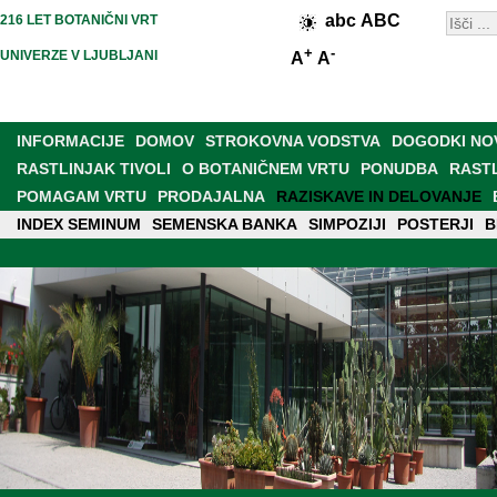
abc
ABC
216 LET BOTANIČNI VRT
+
-
UNIVERZE V LJUBLJANI
A
A
INFORMACIJE
DOMOV
STROKOVNA VODSTVA
DOGODKI NO
RASTLINJAK TIVOLI
O BOTANIČNEM VRTU
PONUDBA
RAST
POMAGAM VRTU
PRODAJALNA
RAZISKAVE IN DELOVANJE
INDEX SEMINUM
MREŽA BOT. VRTOV IN ARBORETUMOV
SEMENSKA BANKA
SIMPOZIJI
NOVI VRT
POSTERJI
B