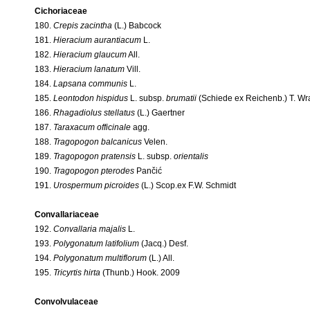
Cichoriaceae
180.
Crepis zacintha
(L.) Babcock
181.
Hieracium aurantiacum
L.
182.
Hieracium glaucum
All.
183.
Hieracium lanatum
Vill.
184.
Lapsana communis
L.
185.
Leontodon hispidus
L. subsp.
brumatii
(Schiede ex Reichenb.) T. Wr
186.
Rhagadiolus stellatus
(L.) Gaertner
187.
Taraxacum officinale
agg.
188.
Tragopogon balcanicus
Velen.
189.
Tragopogon pratensis
L. subsp.
orientalis
190.
Tragopogon pterodes
Pančić
191.
Urospermum picroides
(L.) Scop.ex F.W. Schmidt
Convallariaceae
192.
Convallaria majalis
L.
193.
Polygonatum latifolium
(Jacq.) Desf.
194.
Polygonatum multiflorum
(L.) All.
195.
Tricyrtis hirta
(Thunb.) Hook. 2009
Convolvulaceae