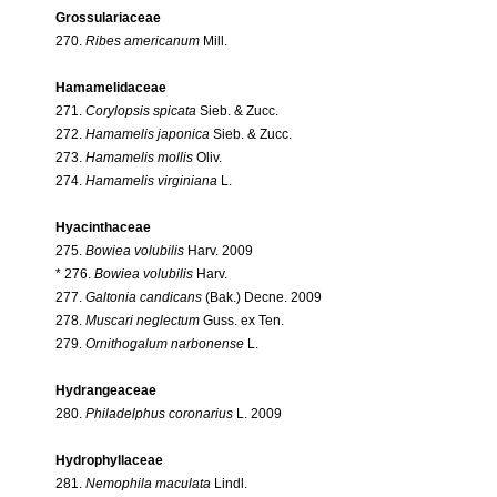
Grossulariaceae
270.
Ribes americanum
Mill.
Hamamelidaceae
271.
Corylopsis spicata
Sieb. & Zucc.
272.
Hamamelis japonica
Sieb. & Zucc.
273.
Hamamelis mollis
Oliv.
274.
Hamamelis virginiana
L.
Hyacinthaceae
275.
Bowiea volubilis
Harv. 2009
* 276.
Bowiea volubilis
Harv.
277.
Galtonia candicans
(Bak.) Decne. 2009
278.
Muscari neglectum
Guss. ex Ten.
279.
Ornithogalum narbonense
L.
Hydrangeaceae
280.
Philadelphus coronarius
L. 2009
Hydrophyllaceae
281.
Nemophila maculata
Lindl.