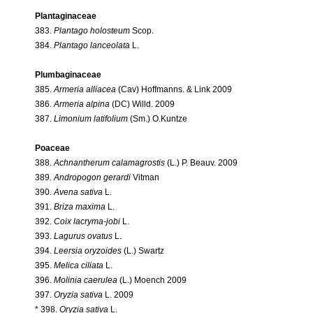
Plantaginaceae
383.
Plantago holosteum
Scop.
384.
Plantago lanceolata
L.
Plumbaginaceae
385.
Armeria alliacea
(Cav) Hoffmanns. & Link 2009
386.
Armeria alpina
(DC) Willd. 2009
387.
Limonium latifolium
(Sm.) O.Kuntze
Poaceae
388.
Achnantherum calamagrostis
(L.) P. Beauv. 2009
389.
Andropogon gerardi
Vitman
390.
Avena sativa
L.
391.
Briza maxima
L.
392.
Coix lacryma-jobi
L.
393.
Lagurus ovatus
L.
394.
Leersia oryzoides
(L.) Swartz
395.
Melica ciliata
L.
396.
Molinia caerulea
(L.) Moench 2009
397.
Oryzia sativa
L. 2009
* 398.
Oryzia sativa
L.