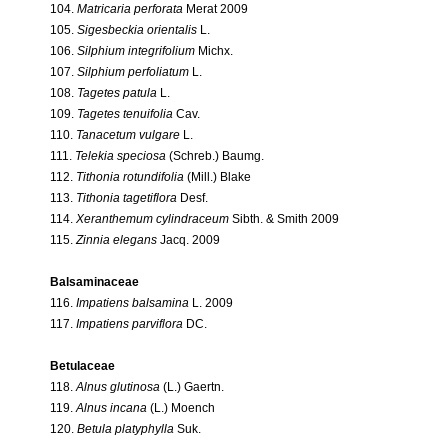
104.
Matricaria perforata
Merat 2009
105.
Sigesbeckia orientalis
L.
106.
Silphium integrifolium
Michx.
107.
Silphium perfoliatum
L.
108.
Tagetes patula
L.
109.
Tagetes tenuifolia
Cav.
110.
Tanacetum vulgare
L.
111.
Telekia speciosa
(Schreb.) Baumg.
112.
Tithonia rotundifolia
(Mill.) Blake
113.
Tithonia tagetiflora
Desf.
114.
Xeranthemum cylindraceum
Sibth. & Smith 2009
115.
Zinnia elegans
Jacq. 2009
Balsaminaceae
116.
Impatiens balsamina
L. 2009
117.
Impatiens parviflora
DC.
Betulaceae
118.
Alnus glutinosa
(L.) Gaertn.
119.
Alnus incana
(L.) Moench
120.
Betula platyphylla
Suk.