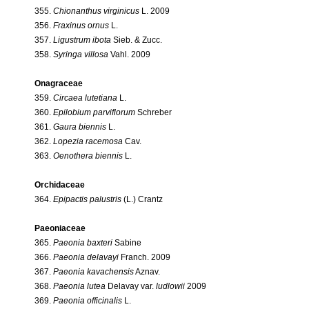
355.
Chionanthus virginicus
L. 2009
356.
Fraxinus ornus
L.
357.
Ligustrum ibota
Sieb. & Zucc.
358.
Syringa villosa
Vahl. 2009
Onagraceae
359.
Circaea lutetiana
L.
360.
Epilobium parviflorum
Schreber
361.
Gaura biennis
L.
362.
Lopezia racemosa
Cav.
363.
Oenothera biennis
L.
Orchidaceae
364.
Epipactis palustris
(L.) Crantz
Paeoniaceae
365.
Paeonia baxteri
Sabine
366.
Paeonia delavayi
Franch. 2009
367.
Paeonia kavachensis
Aznav.
368.
Paeonia lutea
Delavay var.
ludlowii
2009
369.
Paeonia officinalis
L.