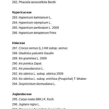
282.
Phacelia tanacetifolia
Benth.
Hypericaceae
283.
Hypericum kalmianum
L.
284.
Hypericum olympicum
L.
285.
Hypericum perforatum
L. 2009
286.
Hypericum tetrapterum
Fries
Iridaceae
287.
Crocus vernus
(L.) Hill subsp.
vernus
288.
Gladiolus palustris
Gaudin
289.
Iris graminea
L. 2009
290.
Iris pontica
Zapal.
291.
Iris pseudacorus
L.
292.
Iris sibirica
L. subsp.
sibirica
2009
293.
Iris sibirica
L. subsp.
erirrhiza
(Pospichal) T. Wraber
294.
Sisyrinchium bermudiana
L.
Juglandaceae
295.
Carya ovata
(Mill.) K. Koch
296.
Juglans nigra
L.