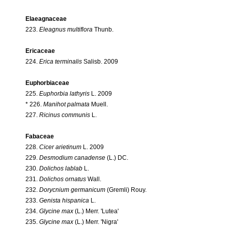
Elaeagnaceae
223.
Eleagnus multiflora
Thunb.
Ericaceae
224.
Erica terminalis
Salisb. 2009
Euphorbiaceae
225.
Euphorbia lathyris
L. 2009
* 226.
Manihot palmata
Muell.
227.
Ricinus communis
L.
Fabaceae
228.
Cicer arietinum
L. 2009
229.
Desmodium canadense
(L.) DC.
230.
Dolichos lablab
L.
231.
Dolichos ornatus
Wall.
232.
Dorycnium germanicum
(Gremli) Rouy.
233.
Genista hispanica
L.
234.
Glycine max
(L.) Merr. 'Lutea'
235.
Glycine max
(L.) Merr. 'Nigra'