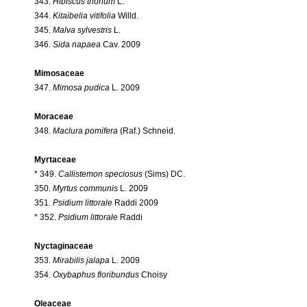
343.
Hibiscus trionum
L.
344.
Kitaibelia vitifolia
Willd.
345.
Malva sylvestris
L.
346.
Sida napaea
Cav. 2009
Mimosaceae
347.
Mimosa pudica
L. 2009
Moraceae
348.
Maclura pomifera
(Raf.) Schneid.
Myrtaceae
* 349.
Callistemon speciosus
(Sims) DC.
350.
Myrtus communis
L. 2009
351.
Psidium littorale
Raddi 2009
* 352.
Psidium littorale
Raddi
Nyctaginaceae
353.
Mirabilis jalapa
L. 2009
354.
Oxybaphus floribundus
Choisy
Oleaceae