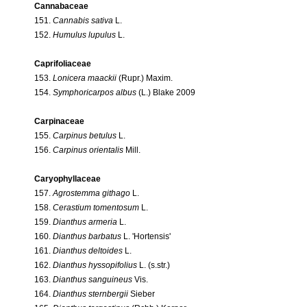
Cannabaceae
151.
Cannabis sativa
L.
152.
Humulus lupulus
L.
Caprifoliaceae
153.
Lonicera maackii
(Rupr.) Maxim.
154.
Symphoricarpos albus
(L.) Blake 2009
Carpinaceae
155.
Carpinus betulus
L.
156.
Carpinus orientalis
Mill.
Caryophyllaceae
157.
Agrostemma githago
L.
158.
Cerastium tomentosum
L.
159.
Dianthus armeria
L.
160.
Dianthus barbatus
L. 'Hortensis'
161.
Dianthus deltoides
L.
162.
Dianthus hyssopifolius
L. (s.str.)
163.
Dianthus sanguineus
Vis.
164.
Dianthus sternbergii
Sieber