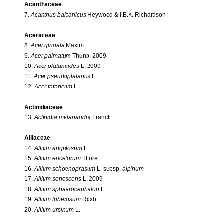
Acanthaceae
7.
Acanthus balcanicus
Heywood & I.B.K. Richardson
Aceraceae
8.
Acer ginnala
Maxim.
9.
Acer palmatum
Thunb. 2009
10.
Acer platanoides
L. 2009
11.
Acer pseudoplatanus
L.
12.
Acer tataricum
L.
Actinidiaceae
13.
Actinidia melanandra
Franch.
Alliaceae
14.
Allium angulosum
L.
15.
Allium ericetorum
Thore
16.
Allium schoenoprasum
L. subsp.
alpinum
17.
Allium senescens
L. 2009
18.
Allium sphaerocephalon
L.
19.
Allium tuberosum
Roxb.
20.
Allium ursinum
L.