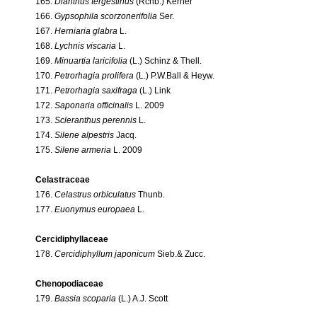
165.
Dianthus tergestinus
(Rchb.) Kerner
166.
Gypsophila scorzonerifolia
Ser.
167.
Herniaria glabra
L.
168.
Lychnis viscaria
L.
169.
Minuartia laricifolia
(L.) Schinz & Thell.
170.
Petrorhagia prolifera
(L.) P.W.Ball & Heyw.
171.
Petrorhagia saxifraga
(L.) Link
172.
Saponaria officinalis
L. 2009
173.
Scleranthus perennis
L.
174.
Silene alpestris
Jacq.
175.
Silene armeria
L. 2009
Celastraceae
176.
Celastrus orbiculatus
Thunb.
177.
Euonymus europaea
L.
Cercidiphyllaceae
178.
Cercidiphyllum japonicum
Sieb.& Zucc.
Chenopodiaceae
179.
Bassia scoparia
(L.) A.J. Scott