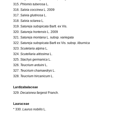
315.
Phlomis tuberosa
L.
316.
Salvia coccinea
L. 2009
317.
Salvia glutinosa
L.
318.
Salvia sclarea
L.
319.
Satureja subspicata
Bartl. ex Vis.
320.
Satureja hortensis
L. 2009
321.
Satureja montana
L. subsp.
variegata
322.
Satureja subspicata
Bartl ex Vis. subsp.
liburnica
323.
Scutelaria alpina
L.
324.
Scutellaria altissima
L.
325.
Stachys germanica
L.
326.
Teucrium arduini
L.
327.
Teucrium chamaedrys
L.
328.
Teucrium hircanicum
L.
Lardizabalaceae
329.
Decaisnea fargesii
Franch.
Lauraceae
* 330.
Laurus nobilis
L.