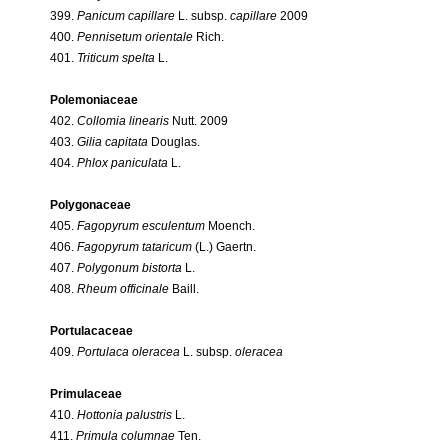
399.
Panicum capillare
L. subsp.
capillare
2009
400.
Pennisetum orientale
Rich.
401.
Triticum spelta
L.
Polemoniaceae
402.
Collomia linearis
Nutt. 2009
403.
Gilia capitata
Douglas.
404.
Phlox paniculata
L.
Polygonaceae
405.
Fagopyrum esculentum
Moench.
406.
Fagopyrum tataricum
(L.) Gaertn.
407.
Polygonum bistorta
L.
408.
Rheum officinale
Baill.
Portulacaceae
409.
Portulaca oleracea
L. subsp.
oleracea
Primulaceae
410.
Hottonia palustris
L.
411.
Primula columnae
Ten.