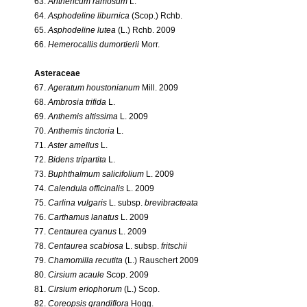
63.
Anthericum ramosum
L.
64.
Asphodeline liburnica
(Scop.) Rchb.
65.
Asphodeline lutea
(L.) Rchb. 2009
66.
Hemerocallis dumortierii
Morr.
Asteraceae
67.
Ageratum houstonianum
Mill. 2009
68.
Ambrosia trifida
L.
69.
Anthemis altissima
L. 2009
70.
Anthemis tinctoria
L.
71.
Aster amellus
L.
72.
Bidens tripartita
L.
73.
Buphthalmum salicifolium
L. 2009
74.
Calendula officinalis
L. 2009
75.
Carlina vulgaris
L. subsp.
brevibracteata
76.
Carthamus lanatus
L. 2009
77.
Centaurea cyanus
L. 2009
78.
Centaurea scabiosa
L. subsp.
fritschii
79.
Chamomilla recutita
(L.) Rauschert 2009
80.
Cirsium acaule
Scop. 2009
81.
Cirsium eriophorum
(L.) Scop.
82.
Coreopsis grandiflora
Hogg.