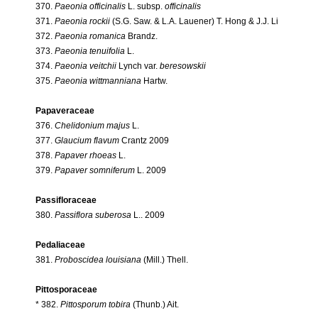
370.
Paeonia officinalis
L. subsp.
officinalis
371.
Paeonia rockii
(S.G. Saw. & L.A. Lauener) T. Hong & J.J. Li
372.
Paeonia romanica
Brandz.
373.
Paeonia tenuifolia
L.
374.
Paeonia veitchii
Lynch var.
beresowskii
375.
Paeonia wittmanniana
Hartw.
Papaveraceae
376.
Chelidonium majus
L.
377.
Glaucium flavum
Crantz 2009
378.
Papaver rhoeas
L.
379.
Papaver somniferum
L. 2009
Passifloraceae
380.
Passiflora suberosa
L.. 2009
Pedaliaceae
381.
Proboscidea louisiana
(Mill.) Thell.
Pittosporaceae
* 382.
Pittosporum tobira
(Thunb.) Ait.