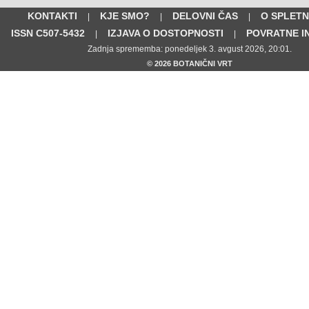
KONTAKTI
KJE SMO?
DELOVNI ČAS
O SPLETN
|
|
|
ISSN C507-5432
IZJAVA O DOSTOPNOSTI
POVRATNE I
|
|
Zadnja sprememba: ponedeljek 3. avgust 2026, 20:01.
© 2026 BOTANIČNI VRT