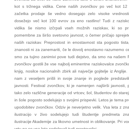
kot s tržnega vidika. Cene naših zvončkov po več kot 12 
začetka prodaje še vedno dosegajo zelo visoke vrednost
dosežejo več kot 100 evrov za eno rastlino! Tudi z razisk
vidika še nismo izčrpali vseh možnih raziskav, ki so p
pomembne za širšo svetovno javnost, o čemer pričajo sprejet
naših raziskav. Preprostost in enostavnost sta pogosto tista,
znanosti ni za zanemariti, če le dovolj enostavno razumemo ce
smo za tujino zanimivi pove tudi dejstvo, da smo na našem F
zvončkov gostili že vse najbolj eminentne raziskovalce zvončk
knjig, nosilce nacionalnih zbirk ali največje gojitelje iz Anglije.
nam z veseljem prišli in svoje znanje in poglede predstavili 
javnosti. Festival zvončkov, ki je namenjen najširši javnosti,
tako zelo različne generacije od vrtcev, šol, študentov do starejš
in šole pogosto sodelujejo s svojimi prispevki. Letos je tema p
upodobitev zvončkov. Odziv je neverjetno velik. Vsa leta z zn
ilustracijo v živo sodelujejo tudi študentje predmeta zn
ilustracije Akademije za likovno umetnost in oblikovanje. Pri v
vrtu pa so vsa leta sodelovali tudi prostovoljci.