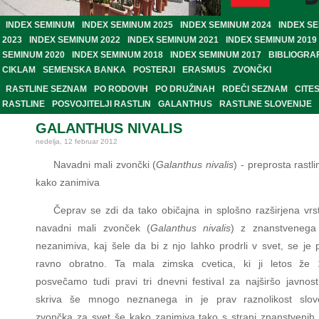
INDEX SEMINUM
INDEX SEMINUM 2025
INDEX SEMINUM 2024
INDEX S
2023
INDEX SEMINUM 2022
INDEX SEMINUM 2021
INDEX SEMINUM 2019
SEMINUM 2020
INDEX SEMINUM 2018
INDEX SEMINUM 2017
BIBLIOGRA
CIKLAM
SEMENSKA BANKA
POSTERJI
ERASMUS
ZVONČKI
RASTLINE SEZNAM
PO RODOVIH
PO DRUŽINAH
RDEČI SEZNAM
CITE
RASTLINE
POSVOJITELJI RASTLIN
GALANTHUS
RASTLINE SLOVENIJE
GALANTHUS NIVALIS
nedelja, 12 februar 2012
Navadni mali zvončki (
Galanthus nivalis
) - preprosta rastl
kako zanimiva
Čeprav se zdi da tako običajna in splošno razširjena vrst
navadni mali zvonček (
Galanthus nivalis
) z znanstvenega 
nezanimiva, kaj šele da bi z njo lahko prodrli v svet, se je 
ravno obratno. Ta mala zimska cvetica, ki ji letos že 
posvečamo tudi pravi tri dnevni festival za najširšo javnost
skriva še mnogo neznanega in je prav raznolikost slov
zvončka za svet še kako zanimiva tako s strani znanstvenih 