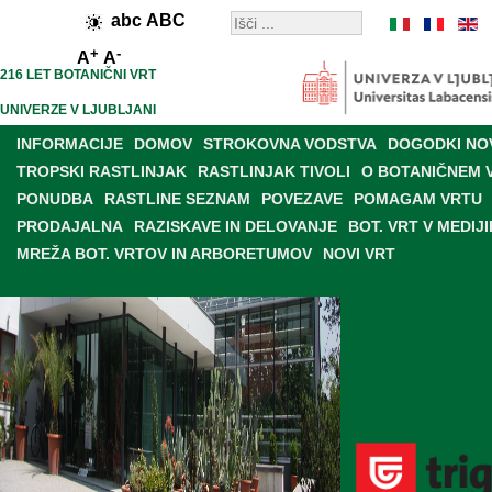
abc
ABC
+
-
A
A
216 LET BOTANIČNI VRT
UNIVERZE V LJUBLJANI
INFORMACIJE
DOMOV
STROKOVNA VODSTVA
DOGODKI NO
TROPSKI RASTLINJAK
RASTLINJAK TIVOLI
O BOTANIČNEM 
PONUDBA
RASTLINE SEZNAM
POVEZAVE
POMAGAM VRTU
PRODAJALNA
RAZISKAVE IN DELOVANJE
BOT. VRT V MEDIJI
MREŽA BOT. VRTOV IN ARBORETUMOV
NOVI VRT