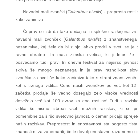
Navadni mali zvončki (
Galanthus nivalis
) - preprosta rastl
kako zanimiva
Čeprav se zdi da tako običajna in splošno razširjena vrst
navadni mali zvonček (
Galanthus nivalis
) z znanstvenega 
nezanimiva, kaj šele da bi z njo lahko prodrli v svet, se je 
ravno obratno. Ta mala zimska cvetica, ki ji letos že 
posvečamo tudi pravi tri dnevni festival za najširšo javnost
skriva še mnogo neznanega in je prav raznolikost slov
zvončka za svet še kako zanimiva tako s strani znanstvenih 
kot s tržnega vidika. Cene naših zvončkov po več kot 12 
začetka prodaje še vedno dosegajo zelo visoke vrednost
dosežejo več kot 100 evrov za eno rastlino! Tudi z razisk
vidika še nismo izčrpali vseh možnih raziskav, ki so p
pomembne za širšo svetovno javnost, o čemer pričajo sprejet
naših raziskav. Preprostost in enostavnost sta pogosto tista,
znanosti ni za zanemariti, če le dovolj enostavno razumemo ce