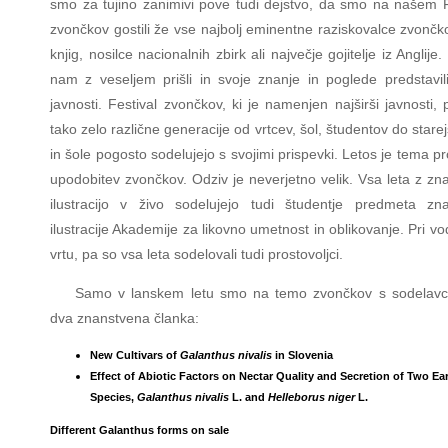
smo za tujino zanimivi pove tudi dejstvo, da smo na našem F
zvončkov gostili že vse najbolj eminentne raziskovalce zvončk
knjig, nosilce nacionalnih zbirk ali največje gojitelje iz Anglije.
nam z veseljem prišli in svoje znanje in poglede predstavili 
javnosti. Festival zvončkov, ki je namenjen najširši javnosti,
tako zelo različne generacije od vrtcev, šol, študentov do starejš
in šole pogosto sodelujejo s svojimi prispevki. Letos je tema p
upodobitev zvončkov. Odziv je neverjetno velik. Vsa leta z zn
ilustracijo v živo sodelujejo tudi študentje predmeta zn
ilustracije Akademije za likovno umetnost in oblikovanje. Pri v
vrtu, pa so vsa leta sodelovali tudi prostovoljci.
Samo v lanskem letu smo na temo zvončkov s sodelavci 
dva znanstvena članka:
New Cultivars of
Galanthus nivalis
in Slovenia
Effect of Abiotic Factors on Nectar Quality and Secretion of Two Ea
Species,
Galanthus nivalis
L. and
Helleborus niger
L.
Different Galanthus forms on sale