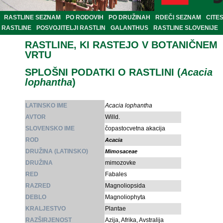
RASTLINE SEZNAM
PO RODOVIH
PO DRUŽINAH
RDEČI SEZNAM
CITE
RASTLINE
POSVOJITELJI RASTLIN
GALANTHUS
RASTLINE SLOVENIJE
RASTLINE, KI RASTEJO V BOTANIČNEM
VRTU
SPLOŠNI PODATKI O RASTLINI (
Acacia
lophantha
)
LATINSKO IME
Acacia lophantha
AVTOR
Willd.
SLOVENSKO IME
čopastocvetna akacija
ROD
Acacia
DRUŽINA (LATINSKO)
Mimosaceae
DRUŽINA
mimozovke
RED
Fabales
RAZRED
Magnoliopsida
DEBLO
Magnoliophyta
KRALJESTVO
Plantae
RAZŠIRJENOST
Azija, Afrika, Avstralija