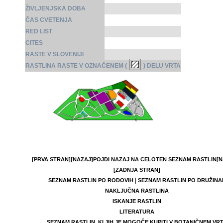
ŽIVLJENJSKA DOBA
ČAS CVETENJA
RED LIST
CITES
RASTE V SLOVENIJI
RASTLINA RASTE V OZNAČENEM (
) DELU VRTA
[PRVA STRAN]
[NAZAJ]
POJDI NAZAJ NA CELOTEN SEZNAM RASTLIN
[N
[ZADNJA STRAN]
|
SEZNAM RASTLIN PO RODOVIH
SEZNAM RASTLIN PO DRUŽINA
NAKLJUČNA RASTLINA
ISKANJE RASTLIN
LITERATURA
SEZNAM RASTLIN, KI JIH JE MOGOČE KUPITI V BOTANIČNEM VR