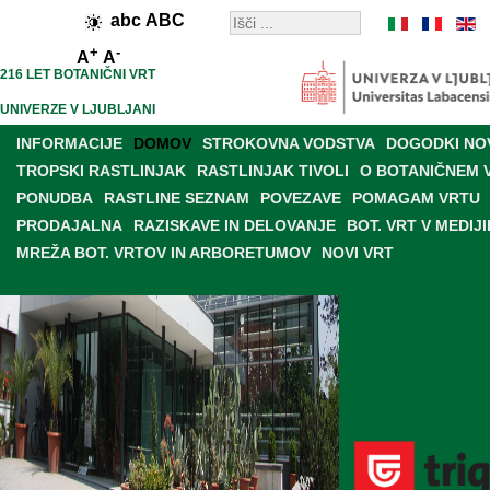
abc
ABC
+
-
A
A
216 LET BOTANIČNI VRT
UNIVERZE V LJUBLJANI
INFORMACIJE
DOMOV
STROKOVNA VODSTVA
DOGODKI NO
TROPSKI RASTLINJAK
RASTLINJAK TIVOLI
O BOTANIČNEM 
PONUDBA
RASTLINE SEZNAM
POVEZAVE
POMAGAM VRTU
PRODAJALNA
RAZISKAVE IN DELOVANJE
BOT. VRT V MEDIJI
MREŽA BOT. VRTOV IN ARBORETUMOV
NOVI VRT