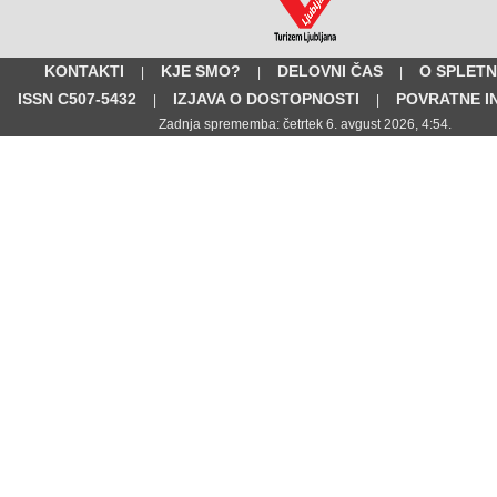
KONTAKTI
KJE SMO?
DELOVNI ČAS
O SPLETN
|
|
|
ISSN C507-5432
IZJAVA O DOSTOPNOSTI
POVRATNE I
|
|
Zadnja sprememba: četrtek 6. avgust 2026, 4:54.