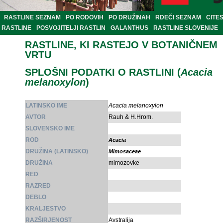
RASTLINE SEZNAM
PO RODOVIH
PO DRUŽINAH
RDEČI SEZNAM
CITE
RASTLINE
POSVOJITELJI RASTLIN
GALANTHUS
RASTLINE SLOVENIJE
RASTLINE, KI RASTEJO V BOTANIČNEM
VRTU
SPLOŠNI PODATKI O RASTLINI (
Acacia
melanoxylon
)
LATINSKO IME
Acacia melanoxylon
AVTOR
Rauh & H.Hrom.
SLOVENSKO IME
ROD
Acacia
DRUŽINA (LATINSKO)
Mimosaceae
DRUŽINA
mimozovke
RED
RAZRED
DEBLO
KRALJESTVO
RAZŠIRJENOST
Avstralija