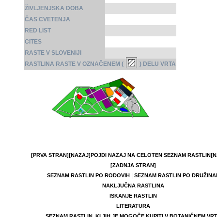
ŽIVLJENJSKA DOBA
ČAS CVETENJA
RED LIST
CITES
RASTE V SLOVENIJI
RASTLINA RASTE V OZNAČENEM (
) DELU VRTA
[PRVA STRAN]
[NAZAJ]
POJDI NAZAJ NA CELOTEN SEZNAM RASTLIN
[N
[ZADNJA STRAN]
|
SEZNAM RASTLIN PO RODOVIH
SEZNAM RASTLIN PO DRUŽINA
NAKLJUČNA RASTLINA
ISKANJE RASTLIN
LITERATURA
SEZNAM RASTLIN, KI JIH JE MOGOČE KUPITI V BOTANIČNEM VR