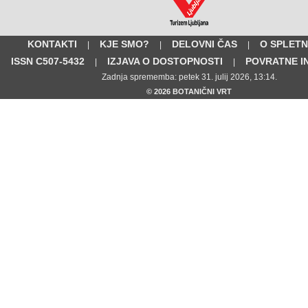
KONTAKTI
KJE SMO?
DELOVNI ČAS
O SPLETN
|
|
|
ISSN C507-5432
IZJAVA O DOSTOPNOSTI
POVRATNE I
|
|
Zadnja sprememba: petek 31. julij 2026, 13:14.
© 2026 BOTANIČNI VRT