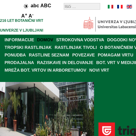
abc
ABC
+
-
A
A
216 LET BOTANIČNI VRT
UNIVERZE V LJUBLJANI
INFORMACIJE
DOMOV
STROKOVNA VODSTVA
DOGODKI NO
TROPSKI RASTLINJAK
RASTLINJAK TIVOLI
O BOTANIČNEM 
PONUDBA
RASTLINE SEZNAM
POVEZAVE
POMAGAM VRTU
PRODAJALNA
RAZISKAVE IN DELOVANJE
BOT. VRT V MEDIJI
MREŽA BOT. VRTOV IN ARBORETUMOV
NOVI VRT