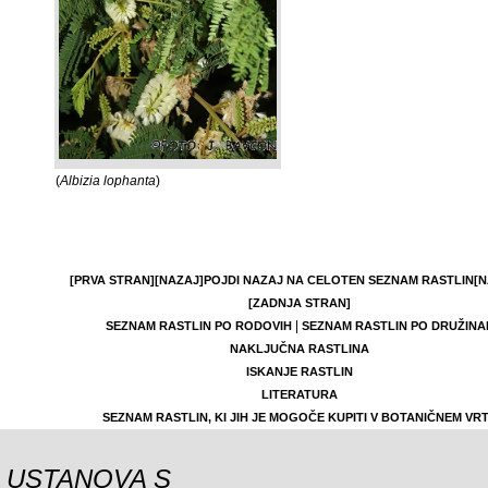
(
Albizia lophanta
)
[PRVA STRAN]
[NAZAJ]
POJDI NAZAJ NA CELOTEN SEZNAM RASTLIN
[N
[ZADNJA STRAN]
|
SEZNAM RASTLIN PO RODOVIH
SEZNAM RASTLIN PO DRUŽINA
NAKLJUČNA RASTLINA
ISKANJE RASTLIN
LITERATURA
SEZNAM RASTLIN, KI JIH JE MOGOČE KUPITI V BOTANIČNEM VR
USTANOVA S