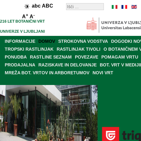
abc
ABC
+
-
A
A
216 LET BOTANIČNI VRT
UNIVERZE V LJUBLJANI
INFORMACIJE
DOMOV
STROKOVNA VODSTVA
DOGODKI NO
TROPSKI RASTLINJAK
RASTLINJAK TIVOLI
O BOTANIČNEM 
PONUDBA
RASTLINE SEZNAM
POVEZAVE
POMAGAM VRTU
PRODAJALNA
RAZISKAVE IN DELOVANJE
BOT. VRT V MEDIJI
MREŽA BOT. VRTOV IN ARBORETUMOV
NOVI VRT