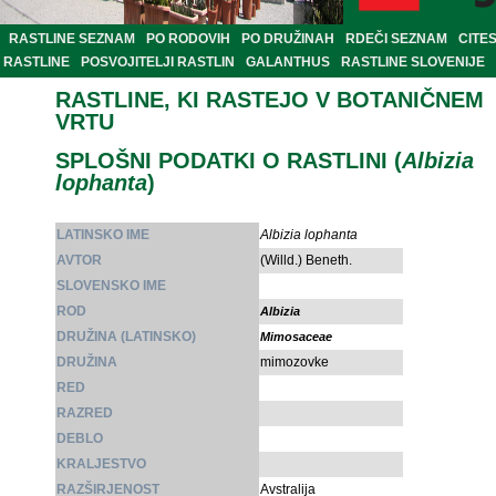
RASTLINE SEZNAM
PO RODOVIH
PO DRUŽINAH
RDEČI SEZNAM
CITE
RASTLINE
POSVOJITELJI RASTLIN
GALANTHUS
RASTLINE SLOVENIJE
RASTLINE, KI RASTEJO V BOTANIČNEM
VRTU
SPLOŠNI PODATKI O RASTLINI (
Albizia
lophanta
)
LATINSKO IME
Albizia lophanta
AVTOR
(Willd.) Beneth.
SLOVENSKO IME
ROD
Albizia
DRUŽINA (LATINSKO)
Mimosaceae
DRUŽINA
mimozovke
RED
RAZRED
DEBLO
KRALJESTVO
RAZŠIRJENOST
Avstralija