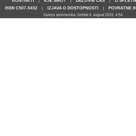
KONTAKTI
KJE SMO?
DELOVNI ČAS
O SPLETN
|
|
|
ISSN C507-5432
IZJAVA O DOSTOPNOSTI
POVRATNE I
|
|
Zadnja sprememba: četrtek 6. avgust 2026, 4:54.