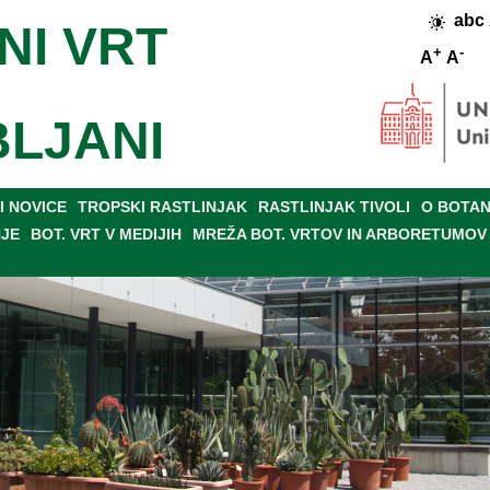
abc
NI VRT
+
-
A
A
BLJANI
 NOVICE
TROPSKI RASTLINJAK
RASTLINJAK TIVOLI
O BOTAN
NJE
BOT. VRT V MEDIJIH
MREŽA BOT. VRTOV IN ARBORETUMOV