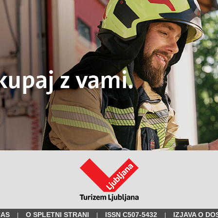
ČAS
O SPLETNI STRANI
ISSN C507-5432
IZJAVA O DO
|
|
|