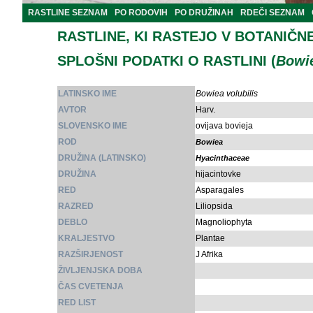
RASTLINE SEZNAM
PO RODOVIH
PO DRUŽINAH
RDEČI SEZNAM
RASTLINE, KI RASTEJO V BOTANIČN
SPLOŠNI PODATKI O RASTLINI (
Bowie
LATINSKO IME
Bowiea volubilis
AVTOR
Harv.
SLOVENSKO IME
ovijava bovieja
ROD
Bowiea
DRUŽINA (LATINSKO)
Hyacinthaceae
DRUŽINA
hijacintovke
RED
Asparagales
RAZRED
Liliopsida
DEBLO
Magnoliophyta
KRALJESTVO
Plantae
RAZŠIRJENOST
J Afrika
ŽIVLJENJSKA DOBA
ČAS CVETENJA
RED LIST