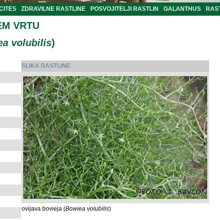
CITES
ZDRAVILNE RASTLINE
POSVOJITELJI RASTLIN
GALANTHUS
RAST
EM VRTU
a volubilis
)
SLIKA RASTLINE
ovijava bovieja (
Bowiea volubilis
)