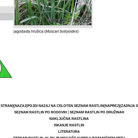
jagodasta hrušica (
Muscari botryoides
)
 STRAN]
[NAZAJ]
POJDI NAZAJ NA CELOTEN SEZNAM RASTLIN
[NAPREJ]
[ZADNJA 
|
SEZNAM RASTLIN PO RODOVIH
SEZNAM RASTLIN PO DRUŽINAH
NAKLJUČNA RASTLINA
ISKANJE RASTLIN
LITERATURA