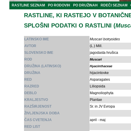
RASTLINE SEZNAM
PO RODOVIH
PO DRUŽINAH
RDEČI SEZNAM
RASTLINE, KI RASTEJO V BOTANIČN
SPLOŠNI PODATKI O RASTLINI (
Musca
LATINSKO IME
Muscari botryoides
AVTOR
(L.) Mill.
SLOVENSKO IME
jagodasta hrušica
ROD
Muscari
DRUŽINA (LATINSKO)
Hyacinthaceae
DRUŽINA
hijacintovke
RED
Asparagales
RAZRED
Liliopsida
DEBLO
Magnoliophyta
KRALJESTVO
Plantae
RAZŠIRJENOST
Sr. in JV Evropa
ŽIVLJENJSKA DOBA
ČAS CVETENJA
april - maj
RED LIST