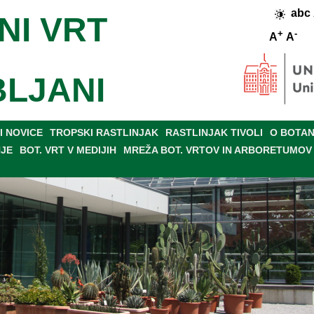
abc
NI VRT
+
-
A
A
BLJANI
 NOVICE
TROPSKI RASTLINJAK
RASTLINJAK TIVOLI
O BOTAN
NJE
BOT. VRT V MEDIJIH
MREŽA BOT. VRTOV IN ARBORETUMOV