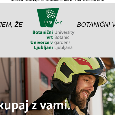
SEZNAM RASTLIN, KI JIH JE MOGOČE KUPITI V BOTANIČNEM VRTU
JEM, ŽE
BOTANIČNI 