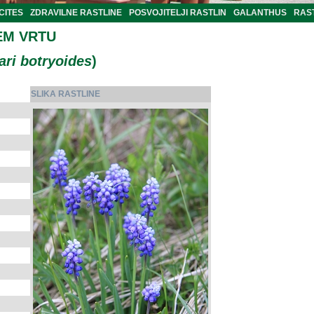
CITES
ZDRAVILNE RASTLINE
POSVOJITELJI RASTLIN
GALANTHUS
RAST
EM VRTU
ri botryoides
)
SLIKA RASTLINE