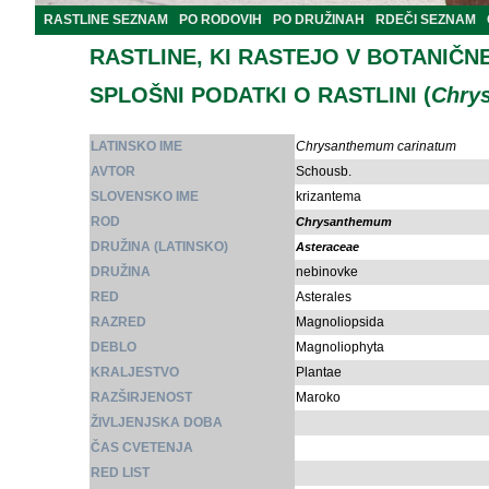
RASTLINE SEZNAM
PO RODOVIH
PO DRUŽINAH
RDEČI SEZNAM
RASTLINE, KI RASTEJO V BOTANIČN
SPLOŠNI PODATKI O RASTLINI (
Chry
LATINSKO IME
Chrysanthemum carinatum
AVTOR
Schousb.
SLOVENSKO IME
krizantema
ROD
Chrysanthemum
DRUŽINA (LATINSKO)
Asteraceae
DRUŽINA
nebinovke
RED
Asterales
RAZRED
Magnoliopsida
DEBLO
Magnoliophyta
KRALJESTVO
Plantae
RAZŠIRJENOST
Maroko
ŽIVLJENJSKA DOBA
ČAS CVETENJA
RED LIST