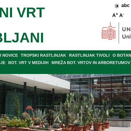
abc
NI VRT
+
-
A
A
BLJANI
 NOVICE
TROPSKI RASTLINJAK
RASTLINJAK TIVOLI
O BOTAN
NJE
BOT. VRT V MEDIJIH
MREŽA BOT. VRTOV IN ARBORETUMOV