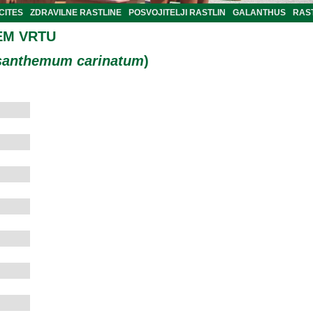
CITES
ZDRAVILNE RASTLINE
POSVOJITELJI RASTLIN
GALANTHUS
RAST
EM VRTU
santhemum carinatum
)