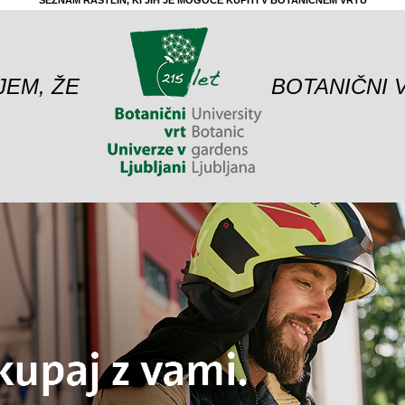
SEZNAM RASTLIN, KI JIH JE MOGOČE KUPITI V BOTANIČNEM VRTU
JEM, ŽE
BOTANIČNI 