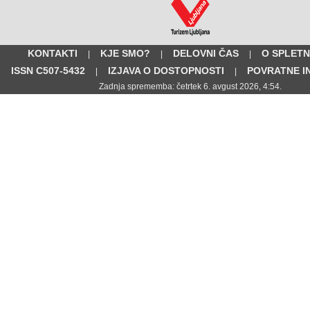
KONTAKTI
KJE SMO?
DELOVNI ČAS
O SPLETN
|
|
|
ISSN C507-5432
IZJAVA O DOSTOPNOSTI
POVRATNE I
|
|
Zadnja sprememba: četrtek 6. avgust 2026, 4:54.