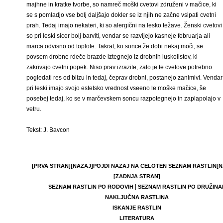
majhne in kratke tvorbe, so namreč moški cvetovi združeni v mačice, ki
se s pomladjo vse bolj daljšajo dokler se iz njih ne začne vsipati cvetni
prah. Tedaj imajo nekateri, ki so alergični na lesko težave. Ženski cvetovi
so pri leski sicer bolj barviti, vendar se razvijejo kasneje februarja ali
marca odvisno od toplote. Takrat, ko sonce že dobi nekaj moči, se
povsem drobne rdeče brazde iztegnejo iz drobnih luskolistov, ki
zakrivajo cvetni popek. Niso prav izrazite, zato je te cvetove potrebno
pogledati res od blizu in tedaj, čeprav drobni, postanejo zanimivi. Vendar
pri leski imajo svojo estetsko vrednost vseeno le moške mačice, še
posebej tedaj, ko se v marčevskem soncu razpotegnejo in zaplapolajo v
vetru.
Tekst: J. Bavcon
[PRVA STRAN]
[NAZAJ]
POJDI NAZAJ NA CELOTEN SEZNAM RASTLIN
[N
[ZADNJA STRAN]
|
SEZNAM RASTLIN PO RODOVIH
SEZNAM RASTLIN PO DRUŽINA
NAKLJUČNA RASTLINA
ISKANJE RASTLIN
LITERATURA