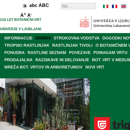
abc
ABC
+
-
A
A
216 LET BOTANIČNI VRT
UNIVERZE V LJUBLJANI
INFORMACIJE
DOMOV
STROKOVNA VODSTVA
DOGODKI NO
TROPSKI RASTLINJAK
RASTLINJAK TIVOLI
O BOTANIČNEM 
PONUDBA
RASTLINE SEZNAM
POVEZAVE
POMAGAM VRTU
PRODAJALNA
RAZISKAVE IN DELOVANJE
BOT. VRT V MEDIJI
MREŽA BOT. VRTOV IN ARBORETUMOV
NOVI VRT