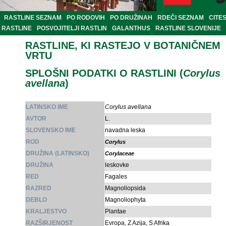
RASTLINE SEZNAM
PO RODOVIH
PO DRUŽINAH
RDEČI SEZNAM
CITE
RASTLINE
POSVOJITELJI RASTLIN
GALANTHUS
RASTLINE SLOVENIJE
RASTLINE, KI RASTEJO V BOTANIČNEM
VRTU
SPLOŠNI PODATKI O RASTLINI (
Corylus
avellana
)
LATINSKO IME
Corylus avellana
AVTOR
L.
SLOVENSKO IME
navadna leska
ROD
Corylus
DRUŽINA (LATINSKO)
Corylaceae
DRUŽINA
leskovke
RED
Fagales
RAZRED
Magnoliopsida
DEBLO
Magnoliophyta
KRALJESTVO
Plantae
RAZŠIRJENOST
Evropa, Z Azija, S Afrika