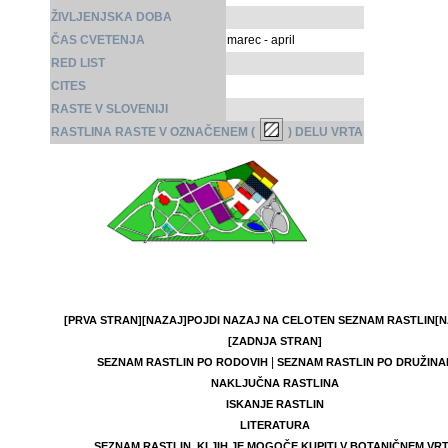
ŽIVLJENJSKA DOBA
ČAS CVETENJA
marec - april
RED LIST
CITES
RASTE V SLOVENIJI
RASTLINA RASTE V OZNAČENEM (
) DELU VRTA
[PRVA STRAN]
[NAZAJ]
POJDI NAZAJ NA CELOTEN SEZNAM RASTLIN
[N
[ZADNJA STRAN]
|
SEZNAM RASTLIN PO RODOVIH
SEZNAM RASTLIN PO DRUŽINA
NAKLJUČNA RASTLINA
ISKANJE RASTLIN
LITERATURA
SEZNAM RASTLIN, KI JIH JE MOGOČE KUPITI V BOTANIČNEM VR