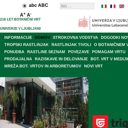
abc
ABC
+
-
A
A
216 LET BOTANIČNI VRT
UNIVERZE V LJUBLJANI
INFORMACIJE
DOMOV
STROKOVNA VODSTVA
DOGODKI NO
TROPSKI RASTLINJAK
RASTLINJAK TIVOLI
O BOTANIČNEM 
PONUDBA
RASTLINE SEZNAM
POVEZAVE
POMAGAM VRTU
PRODAJALNA
RAZISKAVE IN DELOVANJE
BOT. VRT V MEDIJI
MREŽA BOT. VRTOV IN ARBORETUMOV
NOVI VRT