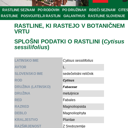
RASTLINE SEZNAM
PO RODOVIH
PO DRUŽINAH
RDEČI SEZNAM
CITE
RASTLINE
POSVOJITELJI RASTLIN
GALANTHUS
RASTLINE SLOVENIJE
RASTLINE, KI RASTEJO V BOTANIČNEM
VRTU
SPLOŠNI PODATKI O RASTLINI (
Cytisus
sessilifolius
)
LATINSKO IME
Cytisus sessilifolius
AVTOR
L.
SLOVENSKO IME
sedečelistni reličnik
ROD
Cytisus
DRUŽINA (LATINSKO)
Fabaceae
DRUŽINA
metuljnice
RED
Fabales
RAZRED
Magnoliopsida
DEBLO
Magnoliophyta
KRALJESTVO
Plantae
RAZŠIRJENOST
Z Sredozemlje