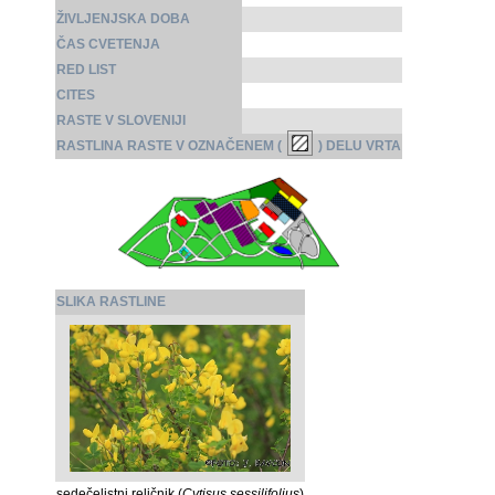
ŽIVLJENJSKA DOBA
ČAS CVETENJA
RED LIST
CITES
RASTE V SLOVENIJI
RASTLINA RASTE V OZNAČENEM (
) DELU VRTA
SLIKA RASTLINE
sedečelistni reličnik (
Cytisus sessilifolius
)