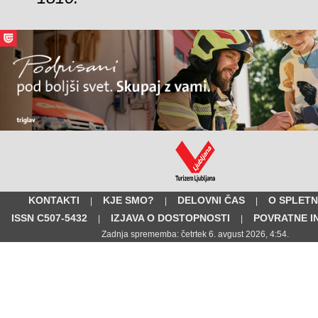
KONTAKTI
KJE SMO?
DELOVNI ČAS
O SPLETN
|
|
|
ISSN C507-5432
IZJAVA O DOSTOPNOSTI
POVRATNE I
|
|
Zadnja sprememba: četrtek 6. avgust 2026, 4:54.