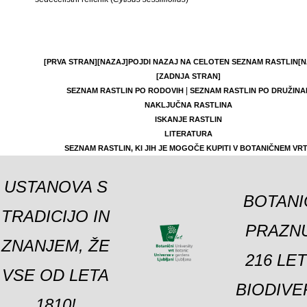
[PRVA STRAN]
[NAZAJ]
POJDI NAZAJ NA CELOTEN SEZNAM RASTLIN
[N
[ZADNJA STRAN]
|
SEZNAM RASTLIN PO RODOVIH
SEZNAM RASTLIN PO DRUŽINA
NAKLJUČNA RASTLINA
ISKANJE RASTLIN
LITERATURA
SEZNAM RASTLIN, KI JIH JE MOGOČE KUPITI V BOTANIČNEM VR
USTANOVA S
BOTANI
TRADICIJO IN
PRAZNU
ZNANJEM, ŽE
216 LE
VSE OD LETA
BIODIVE
1810!