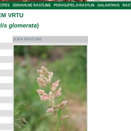
CITES
ZDRAVILNE RASTLINE
POSVOJITELJI RASTLIN
GALANTHUS
RAST
EM VRTU
lis glomerata
)
SLIKA RASTLINE