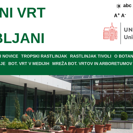
abc
NI VRT
+
-
A
A
BLJANI
 NOVICE
TROPSKI RASTLINJAK
RASTLINJAK TIVOLI
O BOTAN
NJE
BOT. VRT V MEDIJIH
MREŽA BOT. VRTOV IN ARBORETUMOV