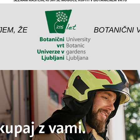
SEZNAM RASTLIN, KI JIH JE MOGOČE KUPITI V BOTANIČNEM VRTU
JEM, ŽE
BOTANIČNI 