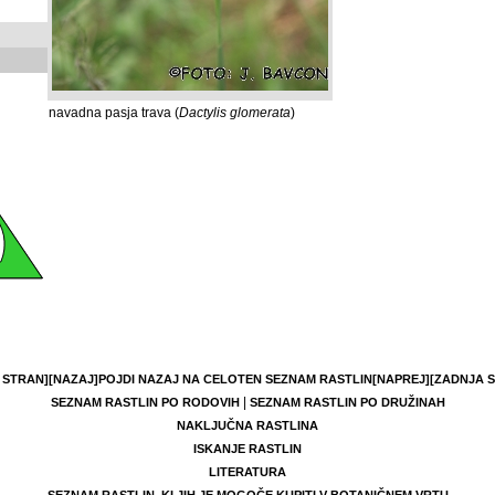
navadna pasja trava (
Dactylis glomerata
)
 STRAN]
[NAZAJ]
POJDI NAZAJ NA CELOTEN SEZNAM RASTLIN
[NAPREJ]
[ZADNJA 
|
SEZNAM RASTLIN PO RODOVIH
SEZNAM RASTLIN PO DRUŽINAH
NAKLJUČNA RASTLINA
ISKANJE RASTLIN
LITERATURA