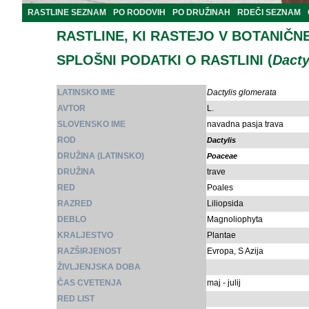
RASTLINE SEZNAM
PO RODOVIH
PO DRUŽINAH
RDEČI SEZNAM
RASTLINE, KI RASTEJO V BOTANIČN
SPLOŠNI PODATKI O RASTLINI (
Dacty
LATINSKO IME
Dactylis glomerata
AVTOR
L.
SLOVENSKO IME
navadna pasja trava
ROD
Dactylis
DRUŽINA (LATINSKO)
Poaceae
DRUŽINA
trave
RED
Poales
RAZRED
Liliopsida
DEBLO
Magnoliophyta
KRALJESTVO
Plantae
RAZŠIRJENOST
Evropa, S Azija
ŽIVLJENJSKA DOBA
ČAS CVETENJA
maj - julij
RED LIST