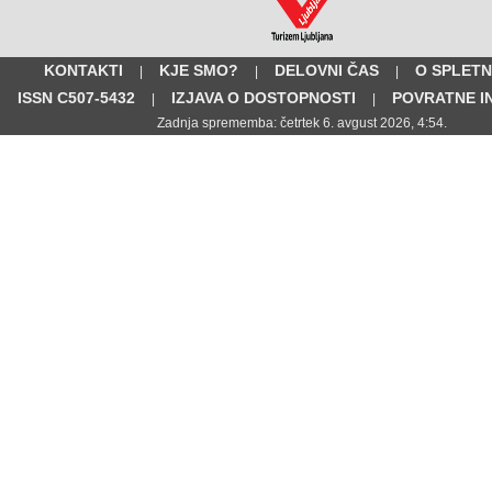
KONTAKTI
KJE SMO?
DELOVNI ČAS
O SPLETN
|
|
|
ISSN C507-5432
IZJAVA O DOSTOPNOSTI
POVRATNE I
|
|
Zadnja sprememba: četrtek 6. avgust 2026, 4:54.