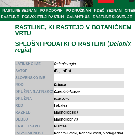
RASTLINE SEZNAM
PO RODOVIH
PO DRUŽINAH
RDEČI SEZNAM
CITE
RASTLINE
POSVOJITELJI RASTLIN
GALANTHUS
RASTLINE SLOVENIJE
RASTLINE, KI RASTEJO V BOTANIČNEM
VRTU
SPLOŠNI PODATKI O RASTLINI (
Delonix
regia
)
LATINSKO IME
Delonix regia
AVTOR
(Bojer)Raf.
SLOVENSKO IME
ROD
Delonix
DRUŽINA (LATINSKO)
Caesalpiniaceae
DRUŽINA
rožičevke
RED
Fabales
RAZRED
Magnoliopsida
DEBLO
Magnoliophyta
KRALJESTVO
Plantae
RAZŠIRJENOST
Kanarski otoki, Karibski otoki, Madagaskar