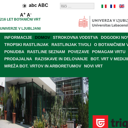
abc
ABC
+
-
A
A
216 LET BOTANIČNI VRT
UNIVERZE V LJUBLJANI
INFORMACIJE
DOMOV
STROKOVNA VODSTVA
DOGODKI NO
TROPSKI RASTLINJAK
RASTLINJAK TIVOLI
O BOTANIČNEM 
PONUDBA
RASTLINE SEZNAM
POVEZAVE
POMAGAM VRTU
PRODAJALNA
RAZISKAVE IN DELOVANJE
BOT. VRT V MEDIJI
MREŽA BOT. VRTOV IN ARBORETUMOV
NOVI VRT