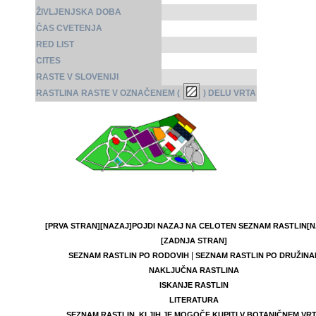
ŽIVLJENJSKA DOBA
ČAS CVETENJA
RED LIST
CITES
RASTE V SLOVENIJI
RASTLINA RASTE V OZNAČENEM (
) DELU VRTA
[PRVA STRAN]
[NAZAJ]
POJDI NAZAJ NA CELOTEN SEZNAM RASTLIN
[N
[ZADNJA STRAN]
|
SEZNAM RASTLIN PO RODOVIH
SEZNAM RASTLIN PO DRUŽINA
NAKLJUČNA RASTLINA
ISKANJE RASTLIN
LITERATURA
SEZNAM RASTLIN, KI JIH JE MOGOČE KUPITI V BOTANIČNEM VR