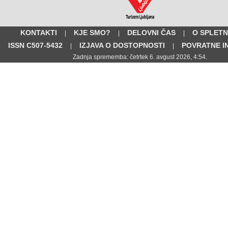
KONTAKTI
KJE SMO?
DELOVNI ČAS
O SPLETN
|
|
|
ISSN C507-5432
IZJAVA O DOSTOPNOSTI
POVRATNE I
|
|
Zadnja sprememba: četrtek 6. avgust 2026, 4:54.