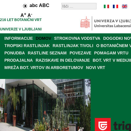
abc
ABC
+
-
A
A
216 LET BOTANIČNI VRT
UNIVERZE V LJUBLJANI
INFORMACIJE
DOMOV
STROKOVNA VODSTVA
DOGODKI NO
TROPSKI RASTLINJAK
RASTLINJAK TIVOLI
O BOTANIČNEM 
PONUDBA
RASTLINE SEZNAM
POVEZAVE
POMAGAM VRTU
PRODAJALNA
RAZISKAVE IN DELOVANJE
BOT. VRT V MEDIJI
MREŽA BOT. VRTOV IN ARBORETUMOV
NOVI VRT