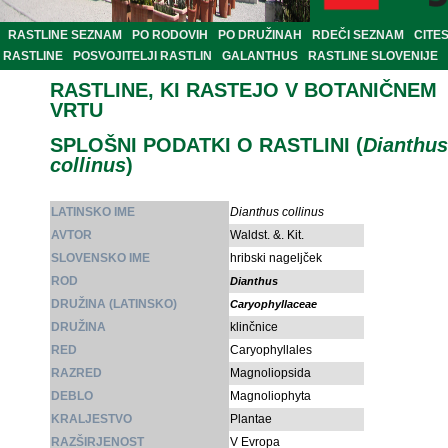
RASTLINE SEZNAM
PO RODOVIH
PO DRUŽINAH
RDEČI SEZNAM
CITE
RASTLINE
POSVOJITELJI RASTLIN
GALANTHUS
RASTLINE SLOVENIJE
RASTLINE, KI RASTEJO V BOTANIČNEM
VRTU
SPLOŠNI PODATKI O RASTLINI (
Dianthus
collinus
)
LATINSKO IME
Dianthus collinus
AVTOR
Waldst. &. Kit.
SLOVENSKO IME
hribski nageljček
ROD
Dianthus
DRUŽINA (LATINSKO)
Caryophyllaceae
DRUŽINA
klinčnice
RED
Caryophyllales
RAZRED
Magnoliopsida
DEBLO
Magnoliophyta
KRALJESTVO
Plantae
RAZŠIRJENOST
V Evropa